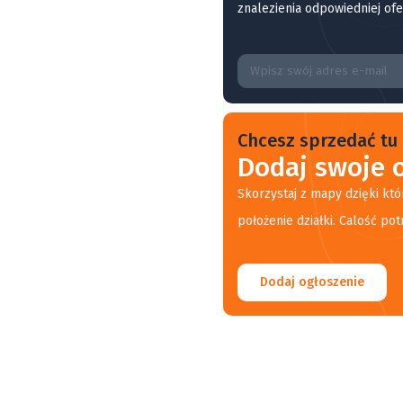
znalezienia odpowiedniej ofe
Chcesz sprzedać tu 
Dodaj swoje o
Skorzystaj z mapy dzięki któ
położenie działki. Calość pot
Dodaj ogłoszenie