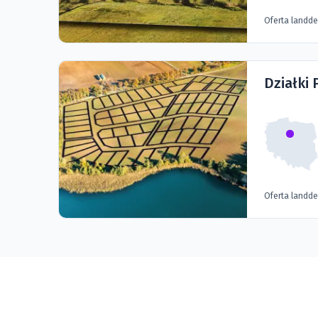
Oferta landd
Działki 
Oferta landd