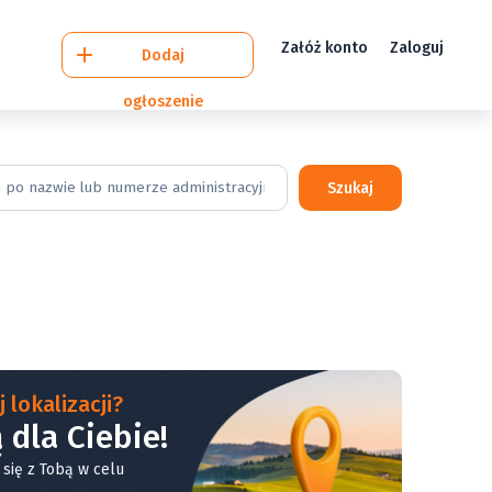
Załóż konto
Zaloguj
Dodaj
ogłoszenie
Szukaj
 lokalizacji?
 dla Ciebie!
 się z Tobą w celu