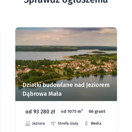
Działki budowlane nad Jeziorem
Dąbrowa Mała
od 93 280 zł
2
od 1075 m
66 grunt
Jeziora
Strefa ciszy
Media