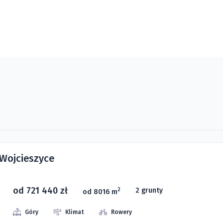
 Wojcieszyce
od 721 440 zł
2 grunty
2
od 8016 m
Góry
Klimat
Rowery