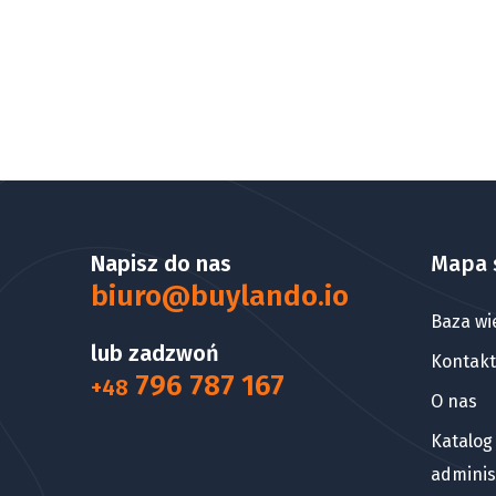
Napisz do nas
Mapa 
biuro@buylando.io
Baza wi
lub zadzwoń
Kontakt
796 787 167
+48
O nas
Katalog
adminis