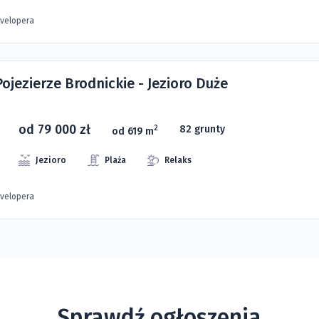
evelopera
Pojezierze Brodnickie - Jezioro Duże
od 79 000 zł
82 grunty
2
od 619 m
Jezioro
Plaża
Relaks
evelopera
Sprawdź ogłoszenia