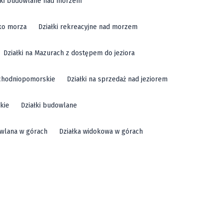
łki budowlane nad morzem
sko morza
Działki rekreacyjne nad morzem
Działki na Mazurach z dostępem do jeziora
achodniopomorskie
Działki na sprzedaż nad jeziorem
kie
Działki budowlane
owlana w górach
Działka widokowa w górach