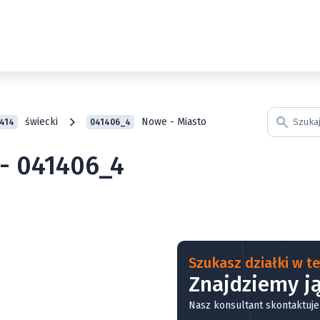
świecki
Nowe - Miasto
414
041406_4
 - 041406_4
Szukasz działki w tej
Znajdziemy ją
Nasz konsultant skontaktuje