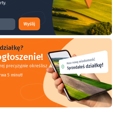
rty.
Wyślij
działkę?
głoszenie!
rej precyzyjnie określisz
rwa 5 minut!