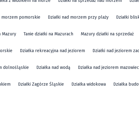
ałka z widokiem na morze
Działki na sprzedaż nad morzem
Dzia
ad morzem pomorskie
Działki nad morzem przy plaży
Działki bli
m Mazury
Tanie działki na Mazurach
Mazury działki na sprzedaż
orskie
Działka rekreacyjna nad jeziorem
Działki nad jeziorem z
em dolnośląskie
Działka nad wodą
Działka nad jeziorem mazowiec
mkiem
Działki Zagórze Śląskie
Działka widokowa
Działka bud