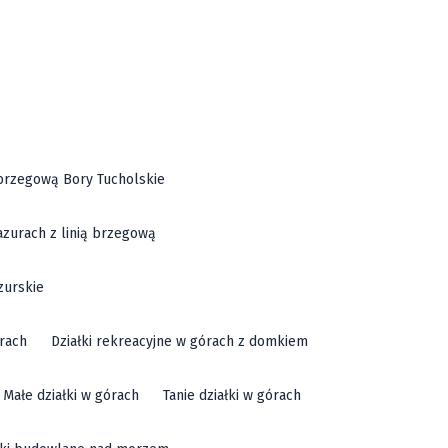
ą brzegową Bory Tucholskie
azurach z linią brzegową
zurskie
órach
Działki rekreacyjne w górach z domkiem
Małe działki w górach
Tanie działki w górach