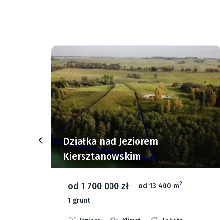
rz
Działka nad Jeziorem
Kiersztanowskim
od 1 700 000 zł
2
od 13 400 m
1 grunt