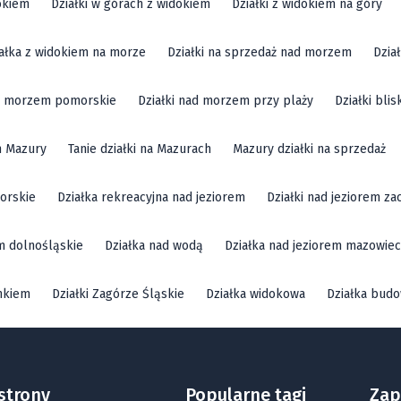
okiem
Działki w górach z widokiem
Działki z widokiem na góry
ałka z widokiem na morze
Działki na sprzedaż nad morzem
Dzia
ad morzem pomorskie
Działki nad morzem przy plaży
Działki bli
m Mazury
Tanie działki na Mazurach
Mazury działki na sprzedaż
orskie
Działka rekreacyjna nad jeziorem
Działki nad jeziorem z
em dolnośląskie
Działka nad wodą
Działka nad jeziorem mazowiec
mkiem
Działki Zagórze Śląskie
Działka widokowa
Działka bud
strony
Popularne tagi
Zap