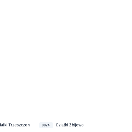
iałki Trzeszczon
Działki Zbijewo
0024