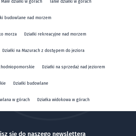
Małe działki w górach
Tanie działki w górach
łki budowlane nad morzem
sko morza
Działki rekreacyjne nad morzem
Działki na Mazurach z dostępem do jeziora
achodniopomorskie
Działki na sprzedaż nad jeziorem
kie
Działki budowlane
owlana w górach
Działka widokowa w górach
isz się do naszego newslettera