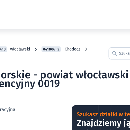
włocławski
Chodecz
418
041806_3
orskie - powiat włocławski
encyjny 0019
Szukasz działki w tej
Znajdziemy ją