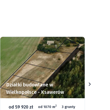
Działki w Górach Sowich -
Sierpnica
od 135 000 zł
2
y
od 1000 m