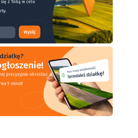
 się z Tobą w celu
rty.
Wyślij
działkę?
głoszenie!
rej precyzyjnie określisz
rwa 5 minut!