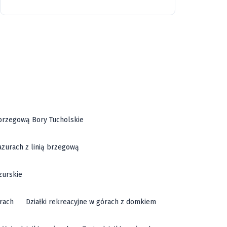
46 gruntów
Góry
Relaks
Narty
ą brzegową Bory Tucholskie
azurach z linią brzegową
zurskie
órach
Działki rekreacyjne w górach z domkiem