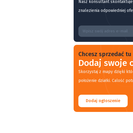
Nasz konsultant skontaktuje
znalezienia odpowiedniej ofe
Chcesz sprzedać tu 
Dodaj swoje o
Skorzystaj z mapy dzięki któ
położenie działki. Calość pot
Dodaj ogłoszenie