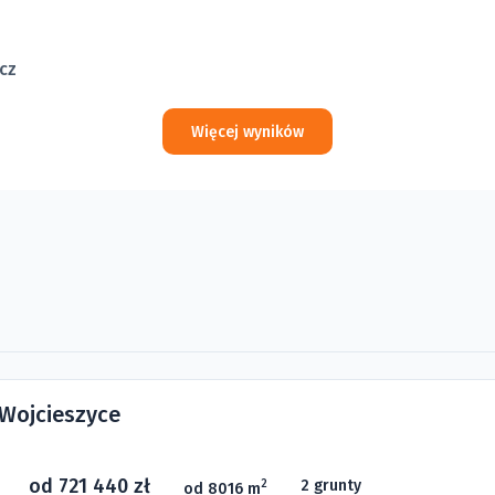
cz
Więcej wyników
 Wojcieszyce
od 721 440 zł
2 grunty
2
od 8016 m