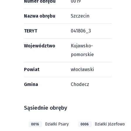
Numer obrębu
0019
Nazwa obrębu
Szczecin
TERYT
041806_3
Województwo
Kujawsko-
pomorskie
Powiat
włocławski
Gmina
Chodecz
Sąsiednie obręby
Działki Psary
Działki Józefowo
0016
0006