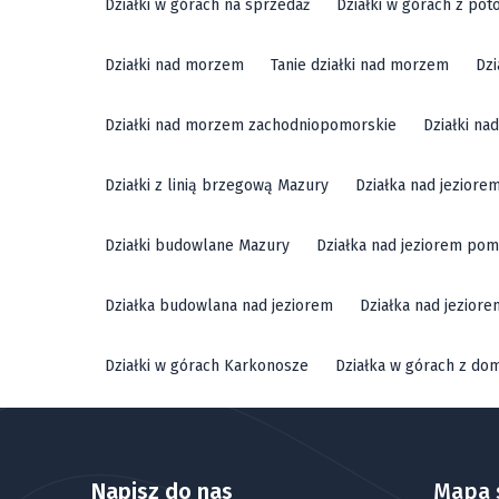
Działki w górach na sprzedaż
Działki w górach z pot
Działki nad morzem
Tanie działki nad morzem
Dzi
Działki nad morzem zachodniopomorskie
Działki n
Działki z linią brzegową Mazury
Działka nad jeziore
Działki budowlane Mazury
Działka nad jeziorem pom
Działka budowlana nad jeziorem
Działka nad jezior
Działki w górach Karkonosze
Działka w górach z do
Napisz do nas
Mapa 