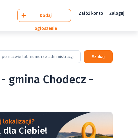
Załóż konto
Zaloguj
Dodaj
ogłoszenie
Szukaj
 - gmina Chodecz -
 lokalizacji?
 dla Ciebie!