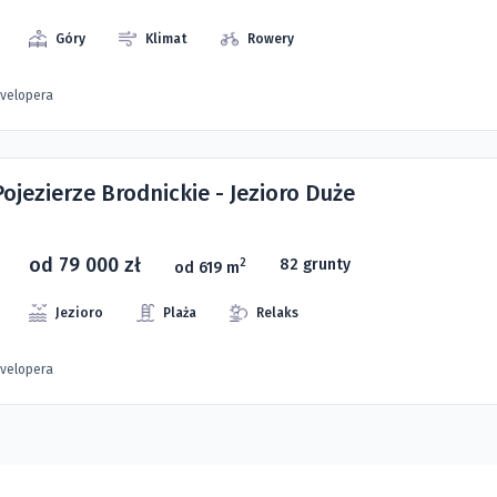
Góry
Klimat
Rowery
evelopera
Pojezierze Brodnickie - Jezioro Duże
od 79 000 zł
82 grunty
2
od 619 m
Jezioro
Plaża
Relaks
evelopera