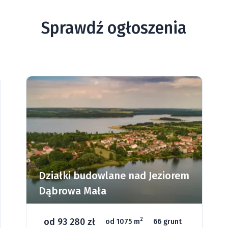
Sprawdź ogłoszenia
eziorem
Działki budowlane w
Wielkopolsce - Ksawerów
od 59 920 zł
2
66 grunt
od 1070 m
3 grunt