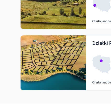
Oferta landd
Działki 
Oferta landd