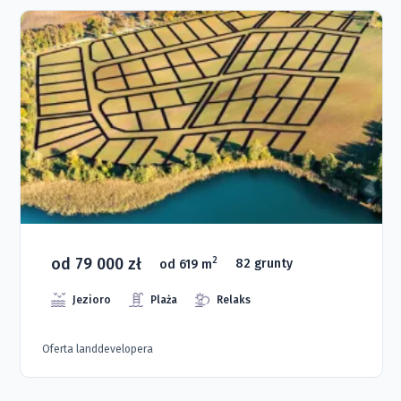
od 79 000 zł
2
od 619 m
82 grunty
Jezioro
Plaża
Relaks
Oferta landdevelopera