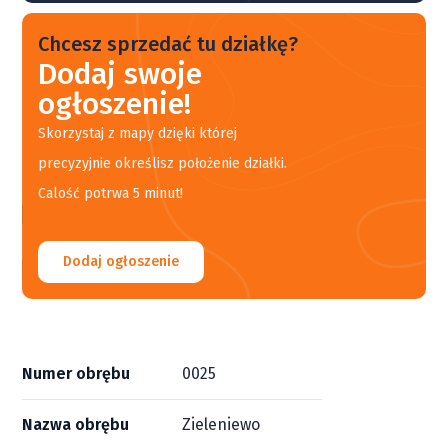
Chcesz sprzedać tu działkę?
Dodaj swoje
ogłoszenie!
Skorzystaj z mapy dzięki której
precyzyjnie określisz położenie działki.
Calość potrwa 5 minut!
Dodaj ogłoszenie
Numer obrębu
0025
Nazwa obrębu
Zieleniewo