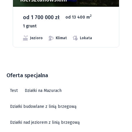
od 93 280 zł
2
od 1075 m
66 grunt
Jeziora
Strefa ciszy
Media
Oferta specjalna
Test
Działki na Mazurach
Działki budowlane z linią brzegową
Działki nad jeziorem z linią brzegową