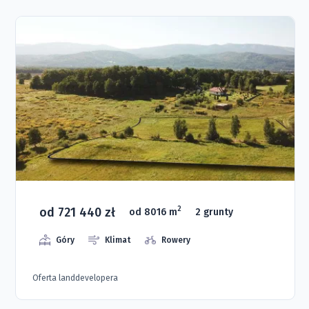
od 721 440 zł
2
od 8016 m
2 grunty
Góry
Klimat
Rowery
Oferta landdevelopera