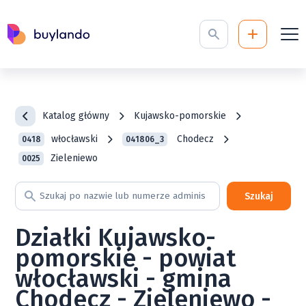
Katalog główny
Kujawsko-pomorskie
włocławski
Chodecz
0418
041806_3
Zieleniewo
0025
Szukaj
Działki Kujawsko-
pomorskie - powiat
włocławski - gmina
Chodecz - Zieleniewo -