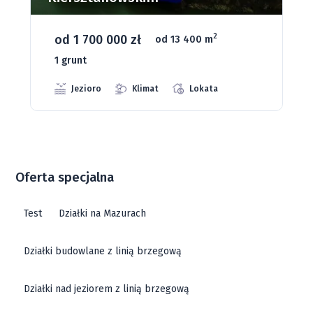
od 93 280 zł
2
od 1075 m
66 grunt
Jeziora
Strefa ciszy
Media
Oferta specjalna
Test
Działki na Mazurach
Działki budowlane z linią brzegową
Działki nad jeziorem z linią brzegową