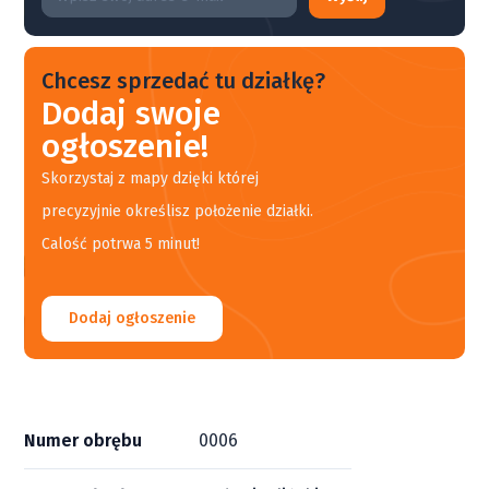
Chcesz sprzedać tu działkę?
Dodaj swoje
ogłoszenie!
Skorzystaj z mapy dzięki której
precyzyjnie określisz położenie działki.
Calość potrwa 5 minut!
Dodaj ogłoszenie
Numer obrębu
0006