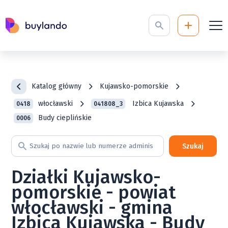
Katalog główny
Kujawsko-pomorskie
włocławski
Izbica Kujawska
0418
041808_3
Budy cieplińskie
0006
Szukaj
Działki Kujawsko-
pomorskie - powiat
włocławski - gmina
Izbica Kujawska - Budy