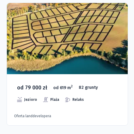
od 79 000 zł
2
od 619 m
82 grunty
Jezioro
Plaża
Relaks
Oferta landdevelopera