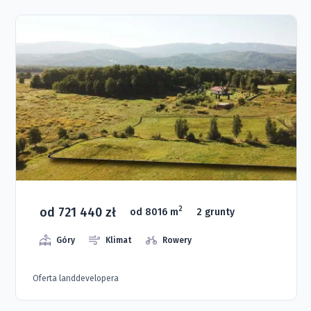
od 721 440 zł
2
od 8016 m
2 grunty
Góry
Klimat
Rowery
Oferta landdevelopera