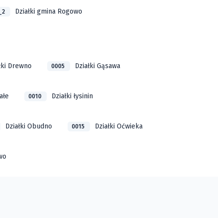
Działki gmina Rogowo
_2
łki Drewno
Działki Gąsawa
0005
ałe
Działki łysinin
0010
Działki Obudno
Działki Oćwieka
0015
ewo