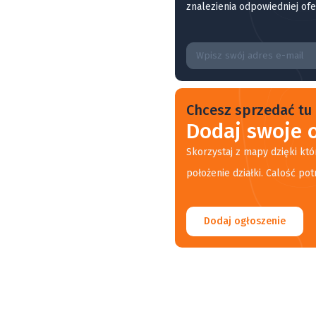
znalezienia odpowiedniej ofe
Chcesz sprzedać tu 
Dodaj swoje o
Skorzystaj z mapy dzięki któ
położenie działki. Calość pot
Dodaj ogłoszenie