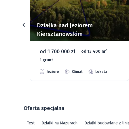
Działki budowlane nad Jez
Dąbrowa Mała
od 93 280 zł
2
2
400 m
od 1075 m
66 g
Jeziora
Strefa ciszy
Med
Lokata
Oferta specjalna
Test
Działki na Mazurach
Działki budowlane z lin