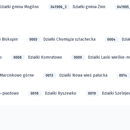
Działki gmina Mogilno
Działki gmina Żnin
041906_3
041905
i Biskupin
Działki Chomiąża szlachecka
Dzia
0003
0004
o
Działki Komratowo
Działki Laski wielkie-m
0008
0009
i Marcinkowo górne
Działki Nowa wieś pałucka
0013
0014
o-piastowo
Działki Ryszewko
Działki Szelej
0018
0019