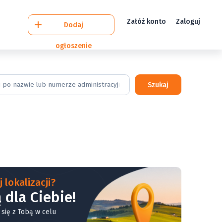
Załóż konto
Zaloguj
Dodaj
ogłoszenie
Szukaj
 lokalizacji?
 dla Ciebie!
 się z Tobą w celu