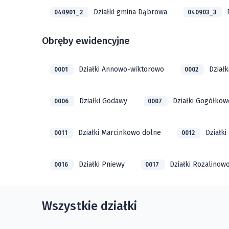
Działki gmina Dąbrowa
040901_2
040903_3
Obręby ewidencyjne
Działki Annowo-wiktorowo
Działk
0001
0002
Działki Godawy
Działki Gogółkow
0006
0007
Działki Marcinkowo dolne
Działk
0011
0012
Działki Pniewy
Działki Rozalinow
0016
0017
Wszystkie działki