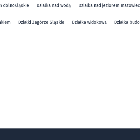
em dolnośląskie
Działka nad wodą
Działka nad jeziorem mazowiec
mkiem
Działki Zagórze Śląskie
Działka widokowa
Działka bud