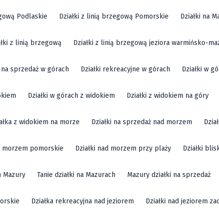
zegową Podlaskie
Działki z linią brzegową Pomorskie
Działki na M
ałki z linią brzegową
Działki z linią brzegową jeziora warmińsko-ma
i na sprzedaż w górach
Działki rekreacyjne w górach
Działki w g
okiem
Działki w górach z widokiem
Działki z widokiem na góry
ałka z widokiem na morze
Działki na sprzedaż nad morzem
Dzia
ad morzem pomorskie
Działki nad morzem przy plaży
Działki bli
m Mazury
Tanie działki na Mazurach
Mazury działki na sprzedaż
orskie
Działka rekreacyjna nad jeziorem
Działki nad jeziorem z