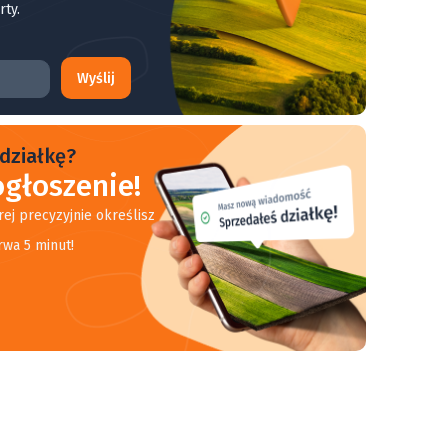
rty.
Wyślij
działkę?
głoszenie!
rej precyzyjnie określisz
rwa 5 minut!