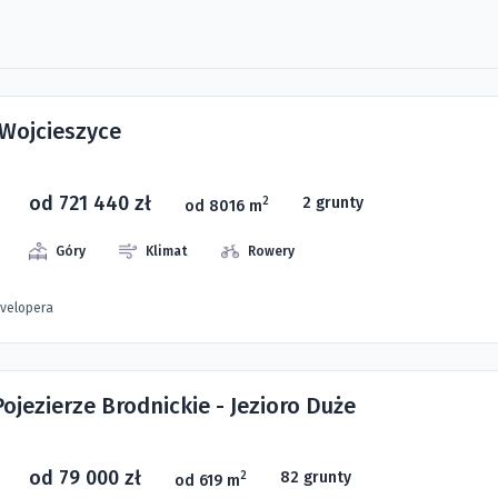
 Wojcieszyce
od 721 440 zł
2 grunty
2
od 8016 m
Góry
Klimat
Rowery
evelopera
Pojezierze Brodnickie - Jezioro Duże
od 79 000 zł
82 grunty
2
od 619 m