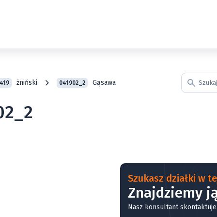
żniński
Gąsawa
419
041902_2
02_2
Szukasz działki w tej
Znajdziemy ją
Nasz konsultant skontaktuje