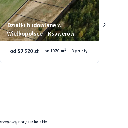
Działki w Górach Sowich -
Sierpnica
od 135 000 zł
2
od 1000 m
46 gruntów
Góry
Relaks
Narty
ą brzegową Bory Tucholskie