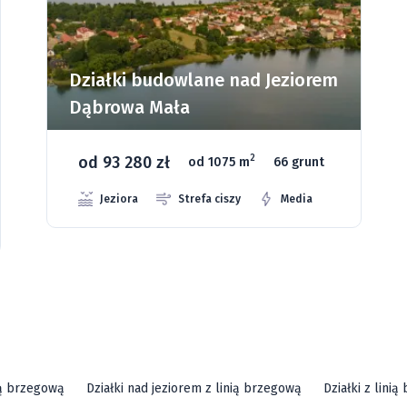
iorem
Działki budowlane w
Wielkopolsce - Ksawerów
od 59 920 zł
2
runt
od 1070 m
3 grunty
ia
ią brzegową
Działki nad jeziorem z linią brzegową
Działki z lini