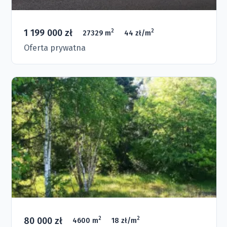
1 199 000 zł
2
2
27329 m
44 zł/m
Oferta prywatna
80 000 zł
2
2
4600 m
18 zł/m