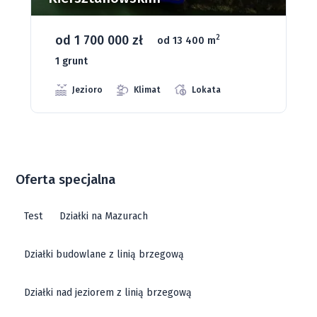
od 93 280 zł
2
od 1075 m
66 grunt
Jeziora
Strefa ciszy
Media
Oferta specjalna
Test
Działki na Mazurach
Działki budowlane z linią brzegową
Działki nad jeziorem z linią brzegową