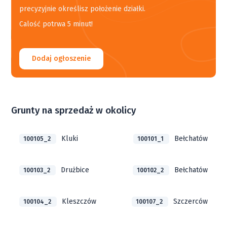
precyzyjnie określisz położenie działki.
Calość potrwa 5 minut!
Dodaj ogłoszenie
Grunty na sprzedaż w okolicy
Kluki
Bełchatów
100105_2
100101_1
Drużbice
Bełchatów
100103_2
100102_2
Kleszczów
Szczerców
100104_2
100107_2