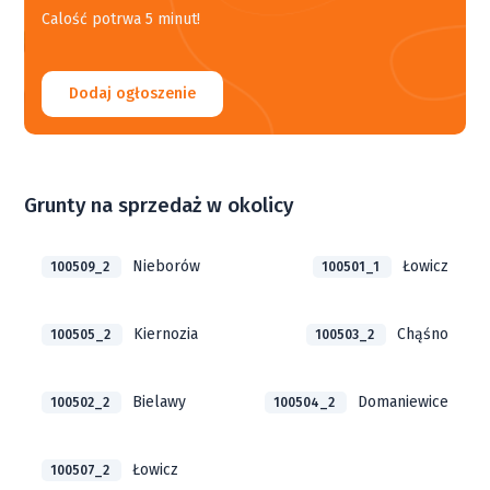
Calość potrwa 5 minut!
Dodaj ogłoszenie
Grunty na sprzedaż w okolicy
Nieborów
Łowicz
100509_2
100501_1
Kiernozia
Chąśno
100505_2
100503_2
Bielawy
Domaniewice
100502_2
100504_2
Łowicz
100507_2