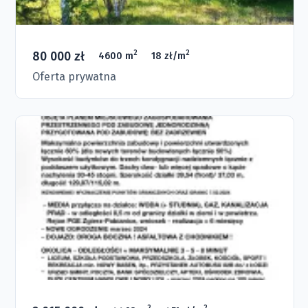
80 000 zł
2
2
4600 m
18 zł/m
Oferta prywatna
2
2