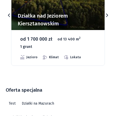
Działki budowlane nad Jeziorem
Dąbrowa Mała
od 93 280 zł
2
od 1075 m
66 grunt
Jeziora
Strefa ciszy
Media
Oferta specjalna
Test
Działki na Mazurach