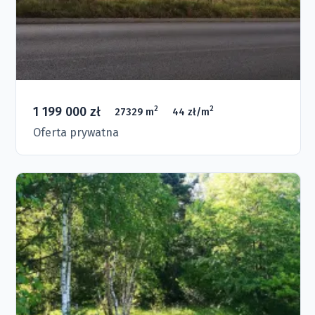
1 199 000 zł
2
2
27329 m
44 zł/m
Oferta prywatna