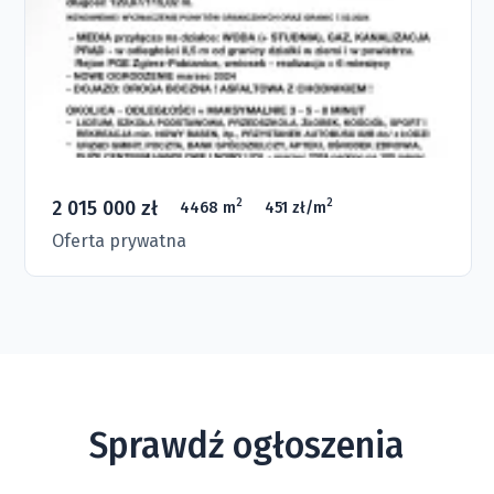
2 015 000 zł
2
2
4468 m
451 zł/m
Oferta prywatna
Sprawdź ogłoszenia