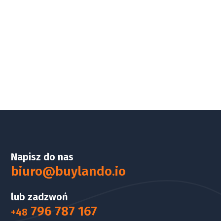
Napisz do nas
biuro@buylando.io
lub zadzwoń
796 787 167
+48