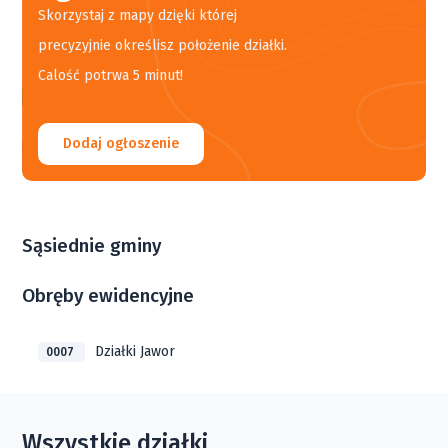
Skorzystaj z mapy dzięki której
precyzyjnie określisz położenie działki.
Calość potrwa 5 minut!
Dodaj ogłoszenie
Sąsiednie gminy
Obręby ewidencyjne
Działki Jawor
0007
Wszystkie działki