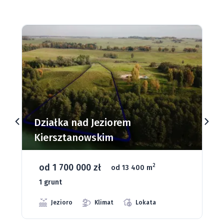
Działki budowlane nad Jeziorem
Dąbrowa Mała
od 93 280 zł
2
od 1075 m
66 grunt
Jeziora
Strefa ciszy
Media