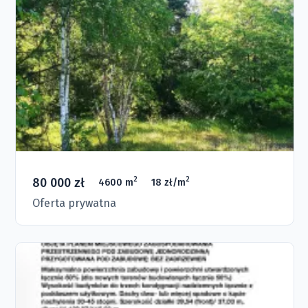
80 000 zł
2
2
4600 m
18 zł/m
Oferta prywatna