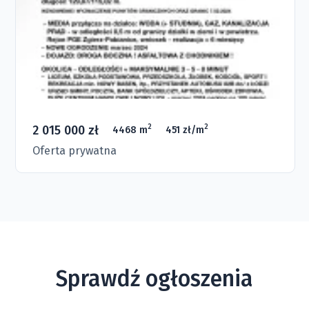
2 015 000 zł
2
2
4468 m
451 zł/m
Oferta prywatna
Sprawdź ogłoszenia