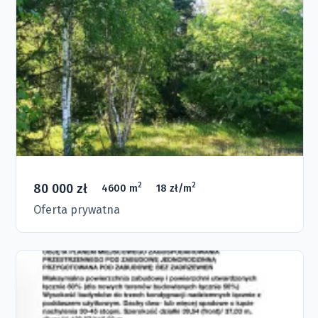
80 000 zł
2
2
4600 m
18 zł/m
Oferta prywatna