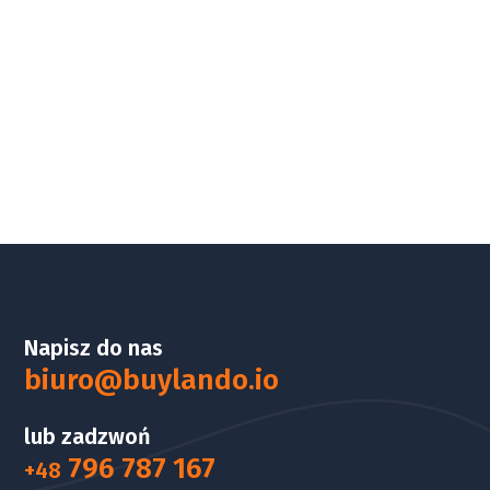
Napisz do nas
biuro@buylando.io
lub zadzwoń
796 787 167
+48