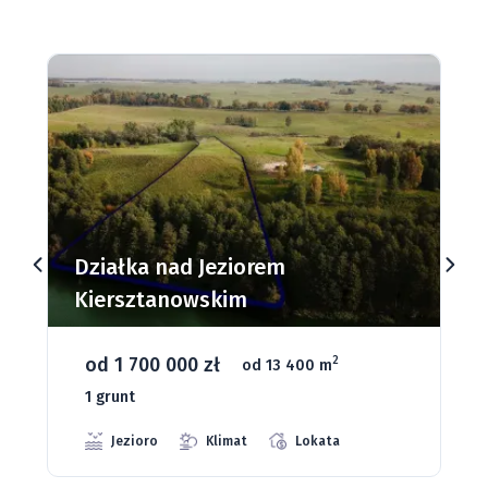
Działki budowlane nad Jeziorem
Dąbrowa Mała
od 93 280 zł
2
od 1075 m
66 grunt
Jeziora
Strefa ciszy
Media