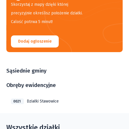
Skorzystaj z mapy dzięki której
precyzyjnie określisz położenie działki.
Calość potrwa 5 minut!
Dodaj ogłoszenie
Sąsiednie gminy
Obręby ewidencyjne
Działki Stawowice
0021
Wszystkie działki