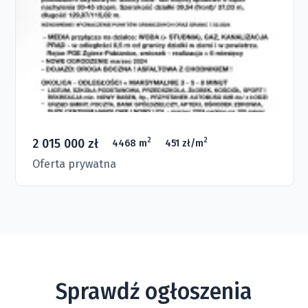
2 015 000 zł
2
2
4468 m
451 zł/m
Oferta prywatna
Sprawdź ogłoszenia