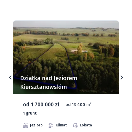
Działki budowlane nad Jeziorem
Dąbrowa Mała
od 93 280 zł
2
od 1075 m
66 grunt
Jeziora
Strefa ciszy
Media