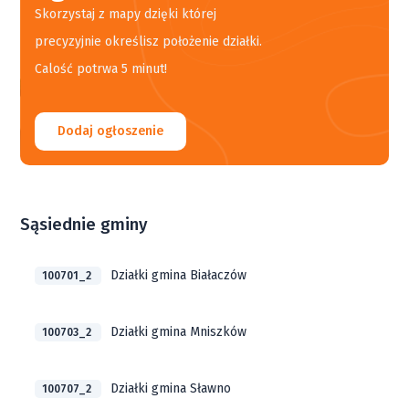
Skorzystaj z mapy dzięki której
precyzyjnie określisz położenie działki.
Calość potrwa 5 minut!
Dodaj ogłoszenie
Sąsiednie gminy
Działki gmina Białaczów
100701_2
Działki gmina Mniszków
100703_2
Działki gmina Sławno
100707_2