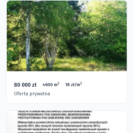
80 000 zł
2
2
4600 m
18 zł/m
Oferta prywatna