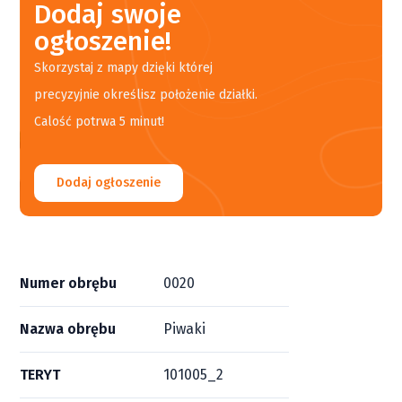
Dodaj swoje
ogłoszenie!
Skorzystaj z mapy dzięki której
precyzyjnie określisz położenie działki.
Calość potrwa 5 minut!
Dodaj ogłoszenie
Numer obrębu
0020
Nazwa obrębu
Piwaki
TERYT
101005_2