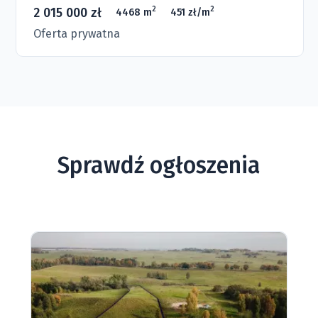
2 015 000 zł
2
2
4468 m
451 zł/m
Oferta prywatna
Sprawdź ogłoszenia