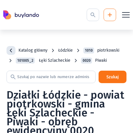
Katalog główny
Łódzkie
piotrkowski
1010
Łęki Szlacheckie
Piwaki
101005_2
0020
Szukaj
Działki Łódzkie - powiat
piotrkowski - gmina
Łęki Szlacheckie -
Piwaki - obręb
ewidencyjny 0020