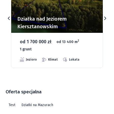
Działki budowlane nad Jeziorem
Dąbrowa Mała
od 93 280 zł
2
od 1075 m
66 grunt
Jeziora
Strefa ciszy
Media
Oferta specjalna
Test
Działki na Mazurach