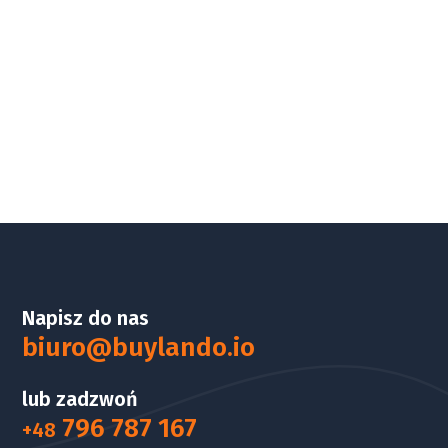
Napisz do nas
biuro@buylando.io
lub zadzwoń
796 787 167
+48