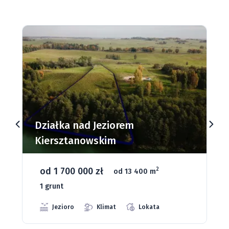
Działki budowlane nad Jeziorem
Dąbrowa Mała
od 93 280 zł
2
od 1075 m
66 grunt
Jeziora
Strefa ciszy
Media