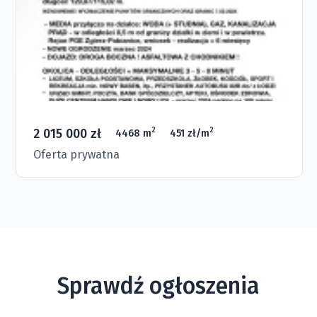
2 015 000 zł
2
2
4468 m
451 zł/m
Oferta prywatna
Sprawdź ogłoszenia