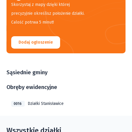
Skorzystaj z mapy dzięki której
precyzyjnie określisz położenie działki.
Calość potrwa 5 minut!
Dodaj ogłoszenie
Sąsiednie gminy
Obręby ewidencyjne
Działki Stanisławice
0016
Wszystkie działki