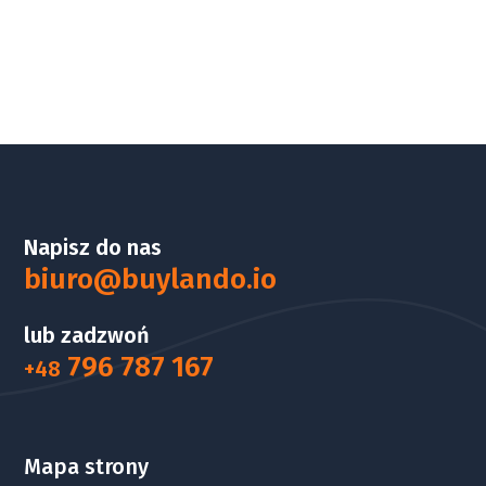
Napisz do nas
biuro@buylando.io
lub zadzwoń
796 787 167
+48
Mapa strony