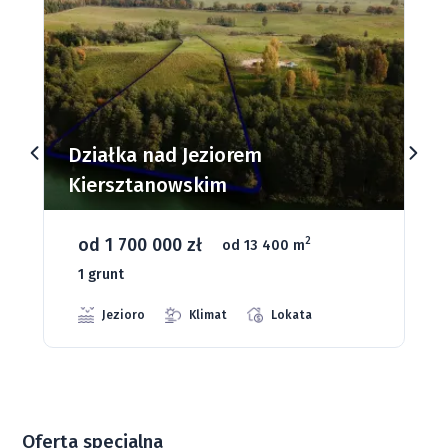
Działki budowlane nad Jeziorem
Dąbrowa Mała
od 93 280 zł
2
od 1075 m
66 grunt
Jeziora
Strefa ciszy
Media
Oferta specjalna