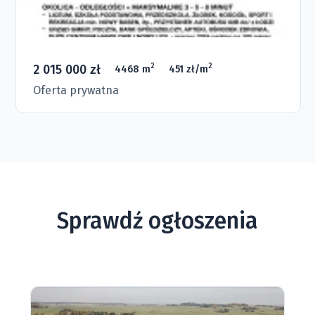
2 015 000 zł
2
2
4468 m
451 zł/m
Oferta prywatna
Sprawdź ogłoszenia