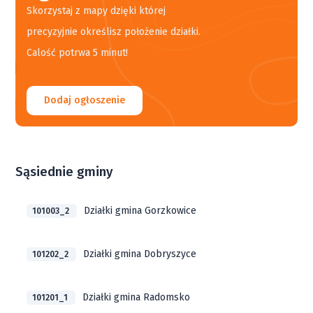
Skorzystaj z mapy dzięki której
precyzyjnie określisz położenie działki.
Calość potrwa 5 minut!
Dodaj ogłoszenie
Sąsiednie gminy
Działki gmina Gorzkowice
101003_2
Działki gmina Dobryszyce
101202_2
Działki gmina Radomsko
101201_1