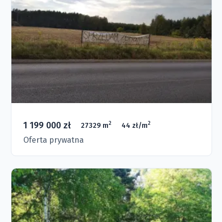
1 199 000 zł
2
2
27329 m
44 zł/m
Oferta prywatna