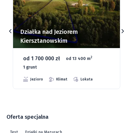
Działki budowlane nad Jeziorem
Dąbrowa Mała
od 93 280 zł
2
od 1075 m
66 grunt
Jeziora
Strefa ciszy
Media
Oferta specjalna
Test
Działki na Mazurach