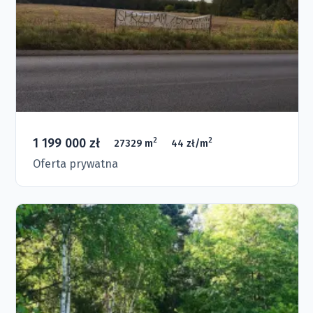
1 199 000 zł
2
2
27329 m
44 zł/m
Oferta prywatna