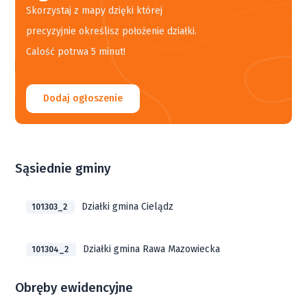
Skorzystaj z mapy dzięki której
precyzyjnie określisz położenie działki.
Calość potrwa 5 minut!
Dodaj ogłoszenie
Sąsiednie gminy
Działki gmina Cielądz
101303_2
Działki gmina Rawa Mazowiecka
101304_2
Obręby ewidencyjne