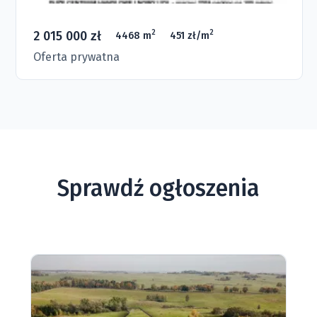
2 015 000 zł
2
2
4468 m
451 zł/m
Oferta prywatna
Sprawdź ogłoszenia