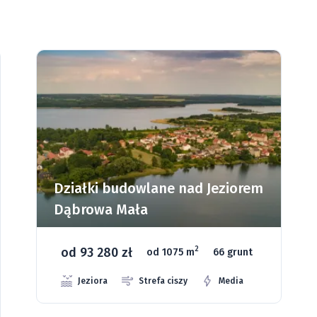
m
Działki budowlane w
Wielkopolsce - Ksawerów
od 59 920 zł
2
od 1070 m
3 grunty