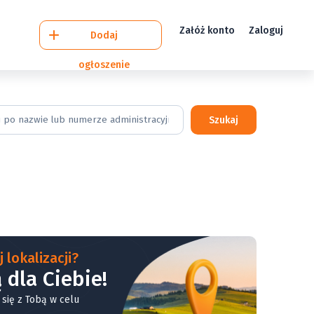
Załóż konto
Zaloguj
Dodaj
ogłoszenie
Szukaj
 lokalizacji?
 dla Ciebie!
 się z Tobą w celu