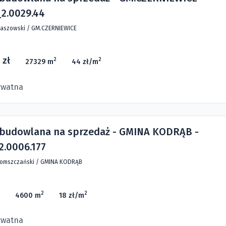
2.0029.44
aszowski
/
GM.CZERNIEWICE
 zł
2
2
27329 m
44 zł/m
ywatna
 budowlana na sprzedaż - GMINA KODRĄB -
2.0006.177
omszczański
/
GMINA KODRĄB
2
2
4600 m
18 zł/m
ywatna