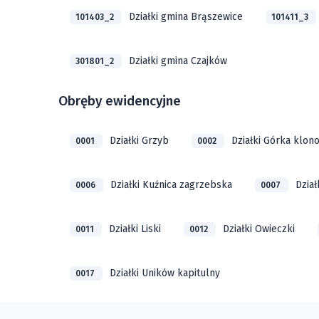
Działki gmina Brąszewice
101403_2
101411_3
Działki gmina Czajków
301801_2
Obręby ewidencyjne
Działki Grzyb
Działki Górka klon
0001
0002
Działki Kuźnica zagrzebska
Dział
0006
0007
Działki Liski
Działki Owieczki
0011
0012
Działki Uników kapitulny
0017