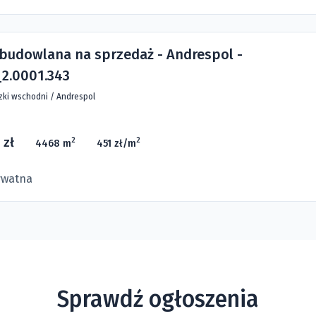
 budowlana na sprzedaż - Andrespol -
2.0001.343
zki wschodni
/
Andrespol
 zł
2
2
4468 m
451 zł/m
ywatna
Sprawdź ogłoszenia