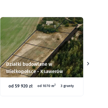
Działki w Górach Sowich -
Sierpnica
od 135 000 zł
2
od 1000 m
46 gruntów
Góry
Relaks
Narty