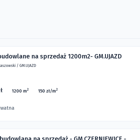
 budowlane na sprzedaż 1200m2- GM.UJAZD
aszowski
/
GM.UJAZD
ł
2
2
1200 m
150 zł/m
ywatna
 budowlana na sprzedaż - GM.CZERNIEWICE -