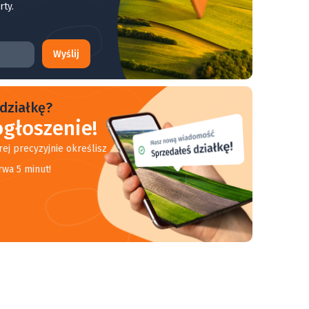
rty.
Wyślij
działkę?
głoszenie!
rej precyzyjnie określisz
rwa 5 minut!