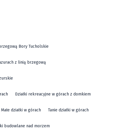
ą brzegową Bory Tucholskie
azurach z linią brzegową
zurskie
órach
Działki rekreacyjne w górach z domkiem
Małe działki w górach
Tanie działki w górach
łki budowlane nad morzem