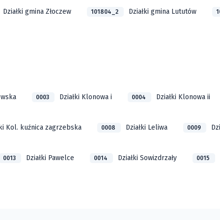
Działki gmina Złoczew
Działki gmina Lututów
101804_2
1
owska
Działki Klonowa i
Działki Klonowa ii
0003
0004
ki Kol. kuźnica zagrzebska
Działki Leliwa
Dzi
0008
0009
Działki Pawelce
Działki Sowizdrzały
0013
0014
0015