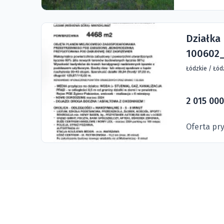
Działka
100602_
Łódzkie
/
Łód
2 015 000
Oferta pr