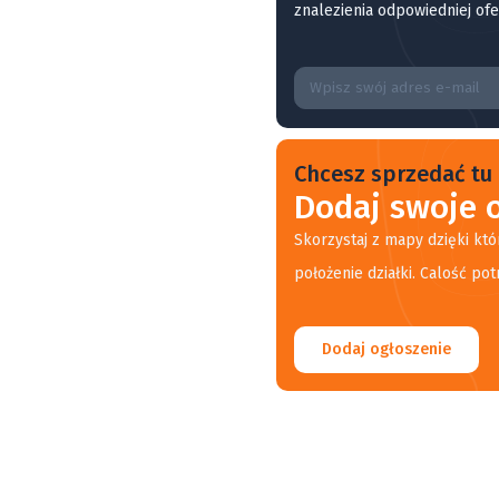
znalezienia odpowiedniej ofe
Chcesz sprzedać tu 
Dodaj swoje o
Skorzystaj z mapy dzięki któ
położenie działki. Calość pot
Dodaj ogłoszenie