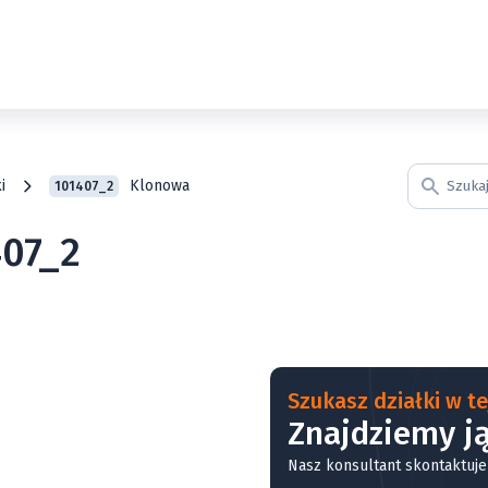
i
Klonowa
101407_2
407_2
Szukasz działki w tej
Znajdziemy ją
Nasz konsultant skontaktuje