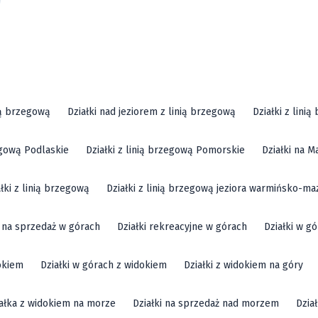
ią brzegową
Działki nad jeziorem z linią brzegową
Działki z lini
zegową Podlaskie
Działki z linią brzegową Pomorskie
Działki na M
ałki z linią brzegową
Działki z linią brzegową jeziora warmińsko-ma
i na sprzedaż w górach
Działki rekreacyjne w górach
Działki w g
okiem
Działki w górach z widokiem
Działki z widokiem na góry
ałka z widokiem na morze
Działki na sprzedaż nad morzem
Dzia