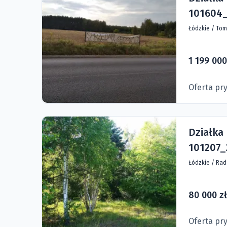
101604_
Łódzkie
/
Tom
1 199 000
Oferta pr
Działka
101207_
Łódzkie
/
Rad
80 000 zł
Oferta pr