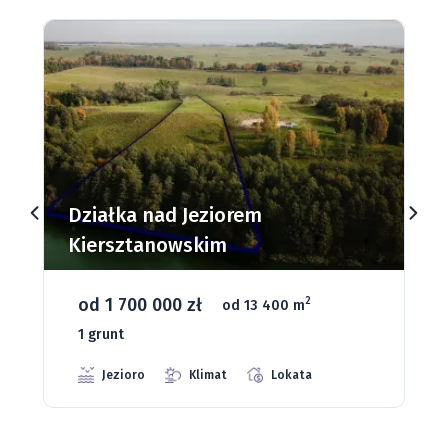
Działka nad Jeziorem
Kiersztanowskim
od 1 700 000 zł
2
od 13 400 m
1 grunt
Jezioro
Klimat
Lokata