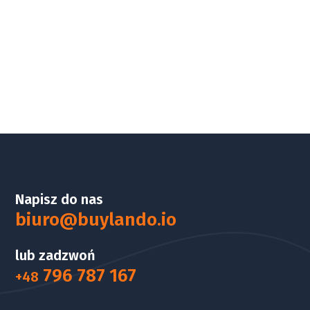
Napisz do nas
biuro@buylando.io
lub zadzwoń
796 787 167
+48