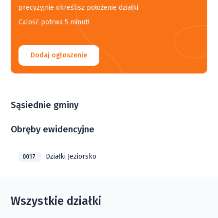
precyzyjnie określisz położenie działki.
Calość potrwa 5 minut!
Dodaj ogłoszenie
Sąsiednie gminy
Obręby ewidencyjne
Działki Jeziorsko
0017
Wszystkie działki