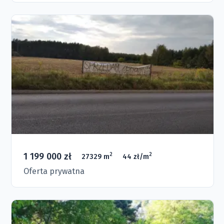
1 199 000 zł
2
2
27329 m
44 zł/m
Oferta prywatna