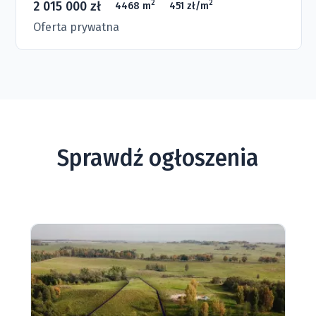
2 015 000 zł
2
2
4468 m
451 zł/m
Oferta prywatna
Sprawdź ogłoszenia