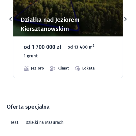
Działki budowlane nad Jeziorem
Dąbrowa Mała
od 93 280 zł
2
od 1075 m
66 grunt
Jeziora
Strefa ciszy
Media
Oferta specjalna
Test
Działki na Mazurach