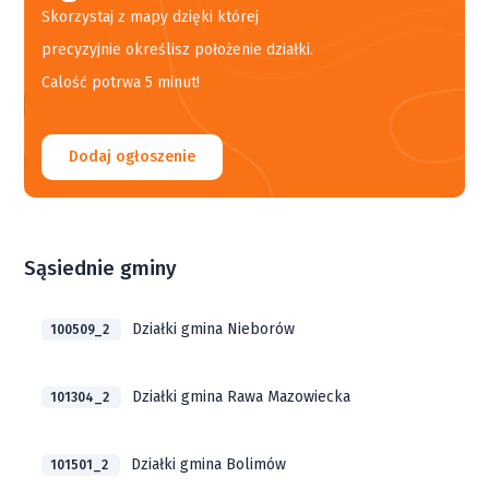
Skorzystaj z mapy dzięki której
precyzyjnie określisz położenie działki.
Calość potrwa 5 minut!
Dodaj ogłoszenie
Sąsiednie gminy
Działki gmina Nieborów
100509_2
Działki gmina Rawa Mazowiecka
101304_2
Działki gmina Bolimów
101501_2