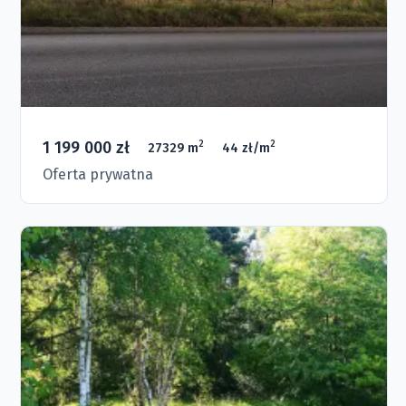
1 199 000 zł
2
2
27329 m
44 zł/m
Oferta prywatna