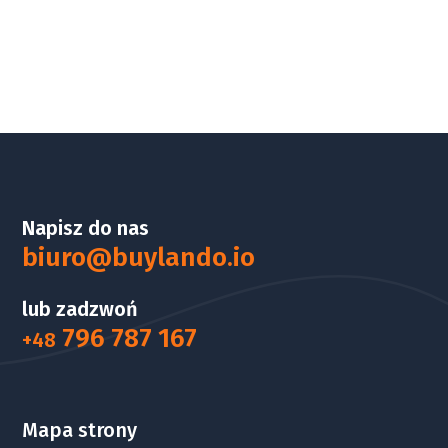
Napisz do nas
biuro@buylando.io
lub zadzwoń
796 787 167
+48
Mapa strony