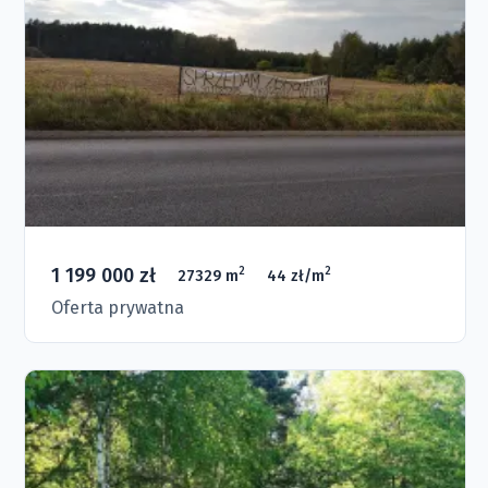
1 199 000 zł
2
2
27329 m
44 zł/m
Oferta prywatna