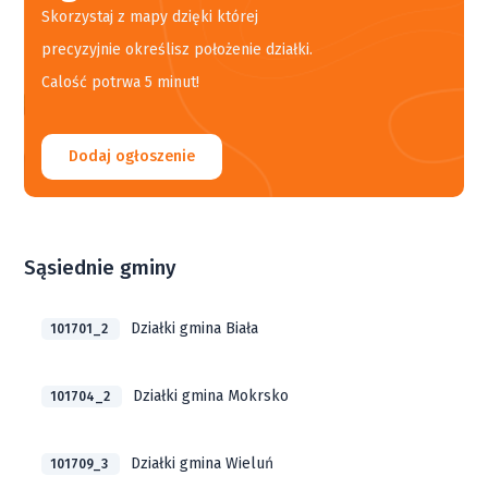
Skorzystaj z mapy dzięki której
precyzyjnie określisz położenie działki.
Calość potrwa 5 minut!
Dodaj ogłoszenie
Sąsiednie gminy
Działki gmina Biała
101701_2
Działki gmina Mokrsko
101704_2
Działki gmina Wieluń
101709_3