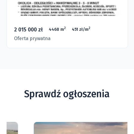
2 015 000 zł
2
2
4468 m
451 zł/m
Oferta prywatna
Sprawdź ogłoszenia