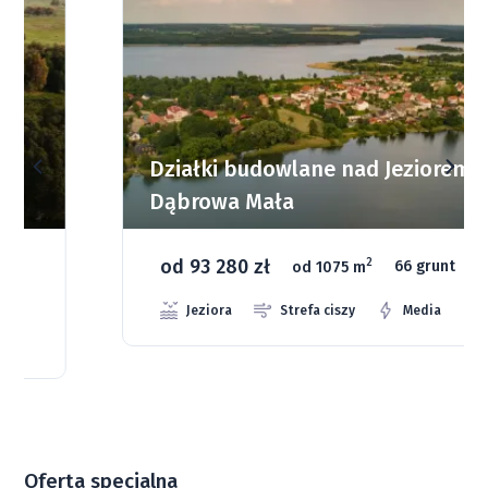
Działki budowlane nad Jeziorem
Dąbrowa Mała
od 93 280 zł
2
od 1075 m
66 grunt
Jeziora
Strefa ciszy
Media
Oferta specjalna