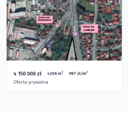
4 150 000 zł
2
2
4206 m
987 zł/m
Oferta prywatna