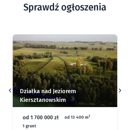
Sprawdź ogłoszenia
Działki budowlane nad Jeziorem
Dąbrowa Mała
od 93 280 zł
2
od 1075 m
66 grunt
Jeziora
Strefa ciszy
Media