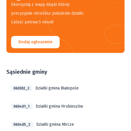
Skorzystaj z mapy dzięki której
precyzyjnie określisz położenie działki.
Calość potrwa 5 minut!
Dodaj ogłoszenie
Sąsiednie gminy
Działki gmina Białopole
060302_2
Działki gmina Hrubieszów
060401_1
Działki gmina Mircze
060405_2