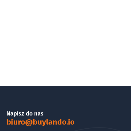
Napisz do nas
biuro@buylando.io