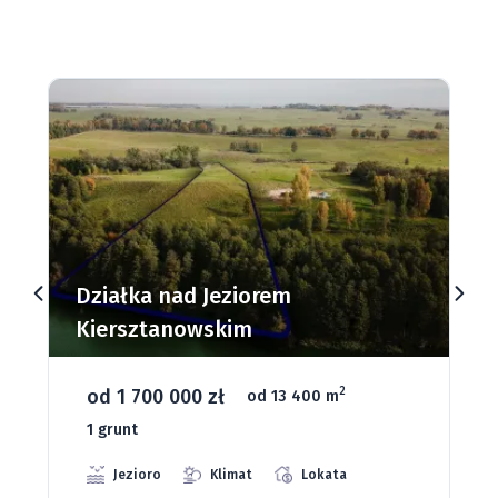
Działki budowlane nad Jeziorem
Dąbrowa Mała
od 93 280 zł
2
od 1075 m
66 grunt
Jeziora
Strefa ciszy
Media