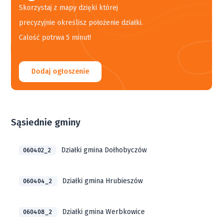
Skorzystaj z mapy dzięki której
precyzyjnie określisz położenie działki.
Calość potrwa 5 minut!
Dodaj ogłoszenie
Sąsiednie gminy
Działki gmina Dołhobyczów
060402_2
Działki gmina Hrubieszów
060404_2
Działki gmina Werbkowice
060408_2