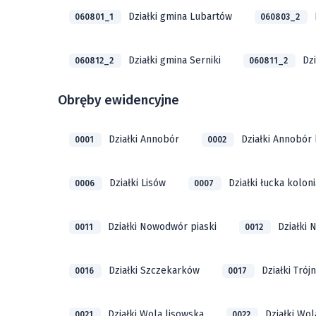
Działki gmina Lubartów
060801_1
060803_2
Działki gmina Serniki
Dz
060812_2
060811_2
Obręby ewidencyjne
Działki Annobór
Działki Annobór 
0001
0002
Działki Lisów
Działki łucka koloni
0006
0007
Działki Nowodwór piaski
Działki
0011
0012
Działki Szczekarków
Działki Trójn
0016
0017
Działki Wola lisowska
Działki Wo
0021
0022