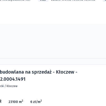
 budowlana na sprzedaż - Kłoczew -
2.0004.1491
cki
/
Kłoczew
ł
2
2
23100 m
6 zł/m