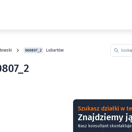
towski
Lubartów
060807_2
0807_2
Szukasz działki w tej
Znajdziemy ją
Nasz konsultant skontaktuje