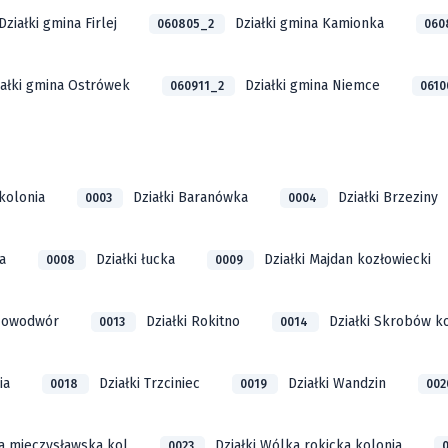
Działki gmina Firlej
Działki gmina Kamionka
060805_2
060
iałki gmina Ostrówek
Działki gmina Niemce
060911_2
061
kolonia
Działki Baranówka
Działki Brzeziny
0003
0004
a
Działki łucka
Działki Majdan kozłowiecki
0008
0009
 Nowodwór
Działki Rokitno
Działki Skrobów k
0013
0014
ia
Działki Trzciniec
Działki Wandzin
0018
0019
00
la mieczysławska kol
Działki Wólka rokicka kolonia
0023