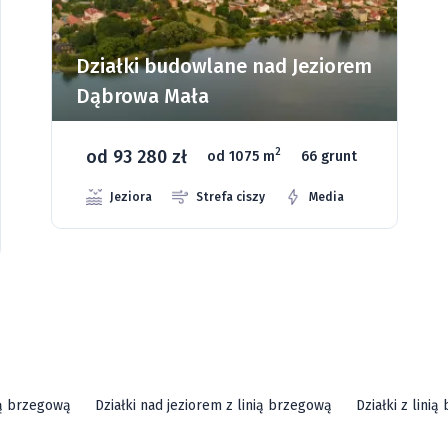
Działki budowlane w
Wielkopolsce - Ksawerów
od 59 920 zł
2
od 1070 m
3 grunty
ią brzegową
Działki nad jeziorem z linią brzegową
Działki z lini