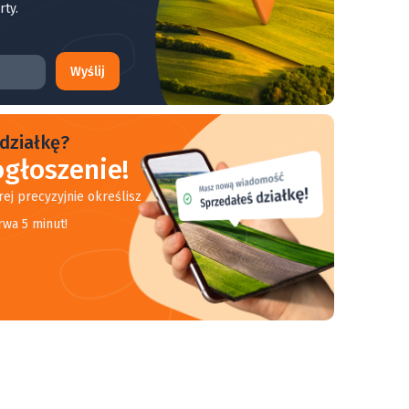
rty.
Wyślij
działkę?
głoszenie!
rej precyzyjnie określisz
rwa 5 minut!