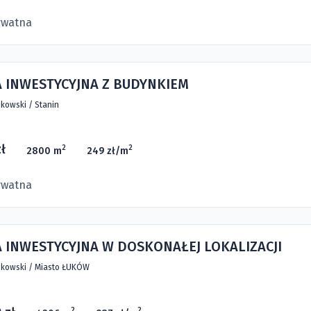
ywatna
A INWESTYCYJNA Z BUDYNKIEM
kowski
/
Stanin
ł
2
2
2800 m
249 zł/m
ywatna
 INWESTYCYJNA W DOSKONAŁEJ LOKALIZACJI
kowski
/
Miasto ŁUKÓW
2
2