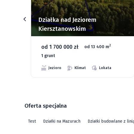
Działki budowlane nad Jeziorem
Dąbrowa Mała
od 93 280 zł
2
od 1075 m
66 grunt
Jeziora
Strefa ciszy
Media
Oferta specjalna
Test
Działki na Mazurach
Działki budowlane z lin