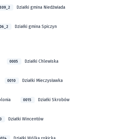
Działki gmina Niedźwiada
809_2
Działki gmina Spiczyn
006_2
Działki Chlewiska
0005
Działki Mieczysławka
0010
olonia
Działki Skrobów
0015
Działki Wincentów
20
Działki Wólka rokicka
0024