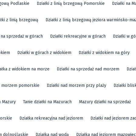
zegową Podlaskie
Działki z linią brzegową Pomorskie
Działki na M
ałki z linią brzegową
Działki z linią brzegową jeziora warmińsko-ma
i na sprzedaż w górach
Działki rekreacyjne w górach
Działki w g
okiem
Działki w górach z widokiem
Działki z widokiem na góry
ałka z widokiem na morze
Działki na sprzedaż nad morzem
Dzia
ad morzem pomorskie
Działki nad morzem przy plaży
Działki bli
m Mazury
Tanie działki na Mazurach
Mazury działki na sprzedaż
orskie
Działka rekreacyjna nad jeziorem
Działki nad jeziorem z
em dolnośląskie
Działka nad wodą
Działka nad jeziorem mazowiec