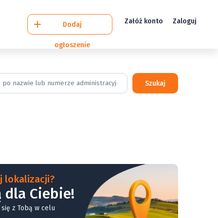
Załóż konto
Zaloguj
Dodaj
ogłoszenie
Szukaj
 lokalizacji?
 dla Ciebie!
 się z Tobą w celu