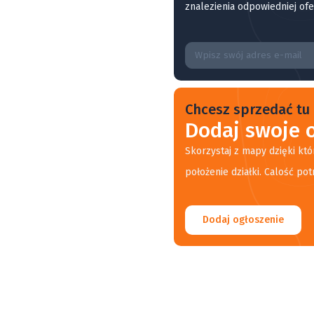
znalezienia odpowiedniej ofe
Chcesz sprzedać tu 
Dodaj swoje o
Skorzystaj z mapy dzięki któ
położenie działki. Calość pot
Dodaj ogłoszenie