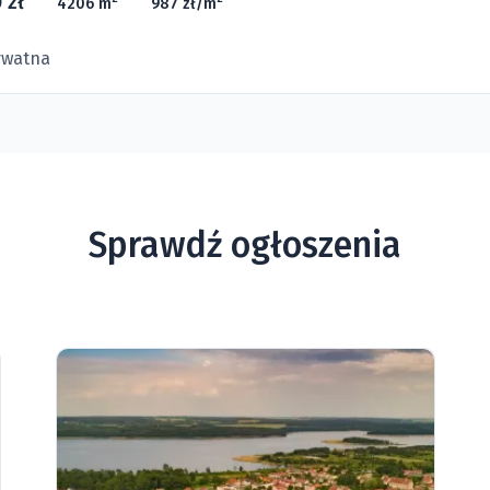
 zł
4206 m
987 zł/m
ywatna
Sprawdź ogłoszenia