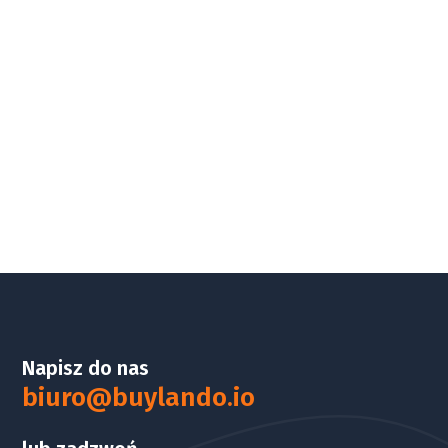
Napisz do nas
biuro@buylando.io