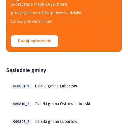
Skorzystaj z mapy dzięki której
precyzyjnie określisz położenie działki.
Calość potrwa 5 minut!
Dodaj ogłoszenie
Sąsiednie gminy
Działki gmina Lubartów
060801_1
Działki gmina Ostrów Lubelski
060810_3
Działki gmina Lubartów
060807_2