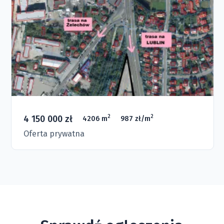
4 150 000 zł
2
2
4206 m
987 zł/m
Oferta prywatna