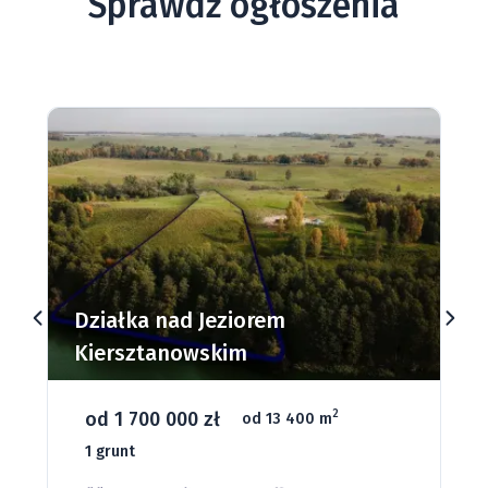
Sprawdź ogłoszenia
Działki budowlane nad Jeziorem
Dąbrowa Mała
od 93 280 zł
2
od 1075 m
66 grunt
Jeziora
Strefa ciszy
Media