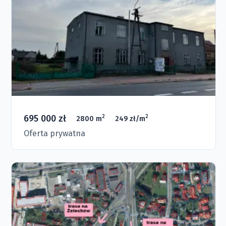
695 000 zł
2
2
2800 m
249 zł/m
Oferta prywatna