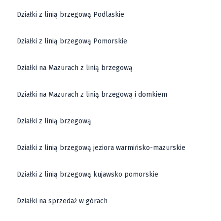
domków jednorodzinnych. Zabudowa tu to pełna
Działki z linią brzegową Podlaskie
wygoda. To doskonałe miejsce do budowy domu.
Sprzedam działkę - krzyczą plakaty. I nie powinno to
Działki z linią brzegową Pomorskie
nikogo dziwić, że wiele osób jest zainteresowanych.
Działki na Mazurach z linią brzegową
Działki z Widokiem na Wrotków
Działki na Mazurach z linią brzegową i domkiem
Widok na Wigierski Park Narodowy nie ma sobie
Działki z linią brzegową
równych. To jest prawdziwy skarb, a do tego dodajmy
dogodne warunki zabudowy każdej działki budowlanej
Działki z linią brzegową jeziora warmińsko-mazurskie
na sprzedaż. Biorąc pod uwagę, że Wrotków jest
jednym z najbardziej gorących punktów na mapie
Działki z linią brzegową kujawsko pomorskie
Lublina, sprzedaż działek tutaj jest niedocenionym
Działki na sprzedaż w górach
potencjałem. Podsumowanie: Działki na sprzedaż w
Lublinie są za każdym zakrętem. Od Ponikwody po