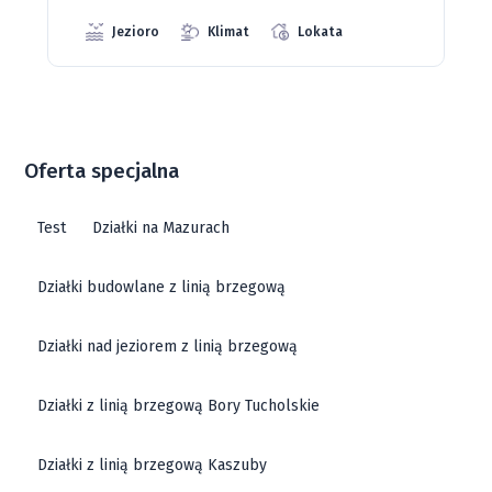
prostokąta, jest przywilejem.
Zemborzyce – Grunty Marzeń
Zemborzyce to niewątpliwie jedno z najbardziej
Oferta specjalna
rozchwytywanych terenów w Lublinie. Zabezpieczone i
dobrze przygotowane działki budowlane na sprzedaż
Test
Działki na Mazurach
to prawdziwa gratka dla projektantów domów
jednorodzinnych. Zabudowa jednorodzinna z
Działki budowlane z linią brzegową
wydanymi warunkami to atut każdej działki
Działki nad jeziorem z linią brzegową
budowlanej w Zemborzyce.
Działki z linią brzegową Bory Tucholskie
Wzgórza Węglina – Widok na Luksus
Działki z linią brzegową Kaszuby
Na wzgórzach Węglina wyrasta nowoczesne osiedle