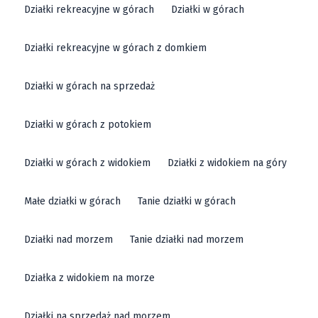
Działki rekreacyjne w górach
Działki w górach
Węglin i od Dziesiątej po Zemborzyce, Lublin sprawia,
że marzenia o budowie domu są łatwiejsze do
Działki rekreacyjne w górach z domkiem
zrealizowania niż kiedykolwiek wcześniej. Wszystkie do
wyboru - lokalizacje, powierzchnie, rodzaje budynków
Działki w górach na sprzedaż
i ceny sprawiają, że Lublin zawsze jest na liście miejsc,
o które warto się zainteresować. Perfekcyjnie
Działki w górach z potokiem
zlokalizowane działki budowlane, gotowe na sprzedaż
Działki w górach z widokiem
Działki z widokiem na góry
na każdym kroku, są dowodem na to, że Lublin jest
liderem w handlu gruntami w Polsce.
Małe działki w górach
Tanie działki w górach
Działki nad morzem
Tanie działki nad morzem
Działka z widokiem na morze
Działki na sprzedaż nad morzem