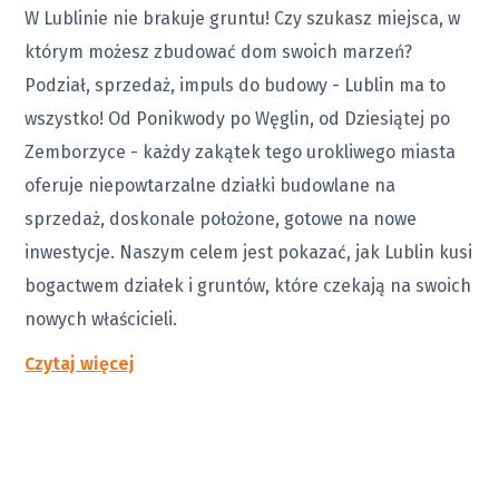
W Lublinie nie brakuje gruntu! Czy szukasz miejsca, w
którym możesz zbudować dom swoich marzeń?
Podział, sprzedaż, impuls do budowy - Lublin ma to
wszystko! Od Ponikwody po Węglin, od Dziesiątej po
Zemborzyce - każdy zakątek tego urokliwego miasta
oferuje niepowtarzalne działki budowlane na
sprzedaż, doskonale położone, gotowe na nowe
inwestycje. Naszym celem jest pokazać, jak Lublin kusi
bogactwem działek i gruntów, które czekają na swoich
nowych właścicieli.
Czytaj więcej
Kameralnie w grunty - Działki
Budowlane na Sprzedaż
Jeśli ktoś mówi, że Prestiż leży w Ponikwodzie, nie jest