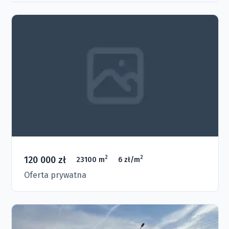
120 000 zł
2
2
23100 m
6 zł/m
Oferta prywatna