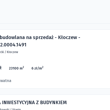
 budowlana na sprzedaż - Kłoczew -
2.0004.1491
cki
/
Kłoczew
ł
2
2
23100 m
6 zł/m
ywatna
A INWESTYCYJNA Z BUDYNKIEM
kowski
/
Stanin