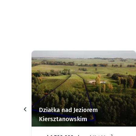
rz
Działka nad Jeziorem
Kiersztanowskim
2