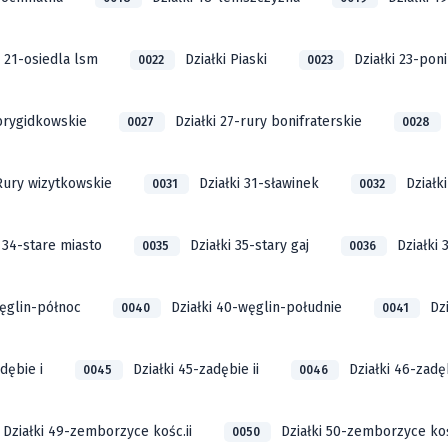
i 21-osiedla lsm
Działki Piaski
Działki 23-pon
0022
0023
 brygidkowskie
Działki 27-rury bonifraterskie
0027
0028
 Rury wizytkowskie
Działki 31-sławinek
Działk
0031
0032
i 34-stare miasto
Działki 35-stary gaj
Działki
0035
0036
węglin-północ
Działki 40-węglin-południe
Dz
0040
0041
dębie i
Działki 45-zadębie ii
Działki 46-zadęb
0045
0046
Działki 49-zemborzyce kośc.ii
Działki 50-zemborzyce kośc
0050