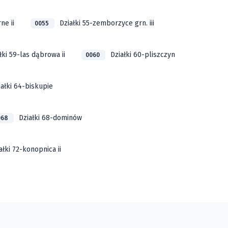
ne ii
Działki 55-zemborzyce grn. iii
0055
łki 59-las dąbrowa ii
Działki 60-pliszczyn
0060
iałki 64-biskupie
Działki 68-dominów
068
ałki 72-konopnica ii