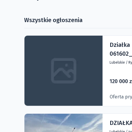
Wszystkie ogłoszenia
Działka
061602_
Lubelskie
/
Ry
120 000 z
Oferta pr
DZIAŁK
Lubelskie
/
Łu