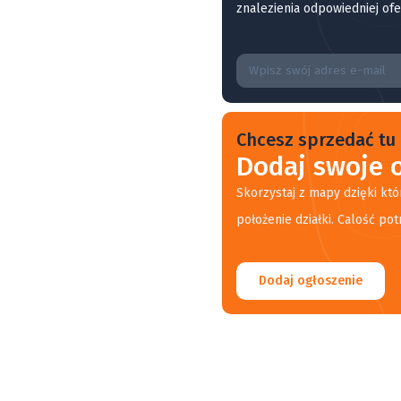
znalezienia odpowiedniej ofe
Chcesz sprzedać tu 
Dodaj swoje o
Skorzystaj z mapy dzięki któ
położenie działki. Calość pot
Dodaj ogłoszenie