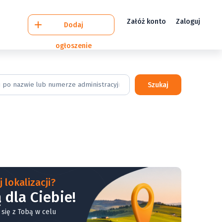
Załóż konto
Zaloguj
Dodaj
ogłoszenie
Szukaj
 lokalizacji?
 dla Ciebie!
 się z Tobą w celu