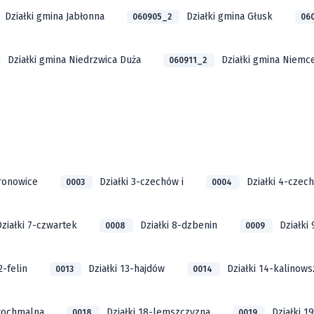
Działki gmina Jabłonna
Działki gmina Głusk
060905_2
06
Działki gmina Niedrzwica Duża
Działki gmina Niemc
060911_2
bronowice
Działki 3-czechów i
Działki 4-czech
0003
0004
Działki 7-czwartek
Działki 8-dzbenin
Działki 
0008
0009
2-felin
Działki 13-hajdów
Działki 14-kalinow
0013
0014
krochmalna
Działki 18-lemszczyzna
Działki 1
0018
0019