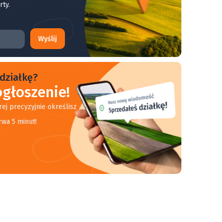
rty.
Wyślij
działkę?
głoszenie!
rej precyzyjnie określisz
rwa 5 minut!