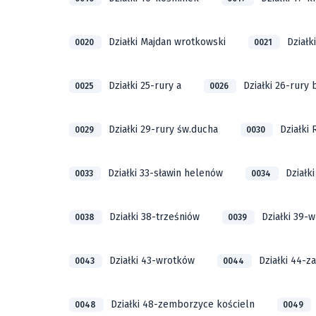
Działki Majdan wrotkowski
Działk
0020
0021
Działki 25-rury a
Działki 26-rury
0025
0026
Działki 29-rury św.ducha
Działki
0029
0030
Działki 33-sławin helenów
Działk
0033
0034
Działki 38-trześniów
Działki 39-
0038
0039
Działki 43-wrotków
Działki 44-za
0043
0044
Działki 48-zemborzyce kościeln
0048
0049