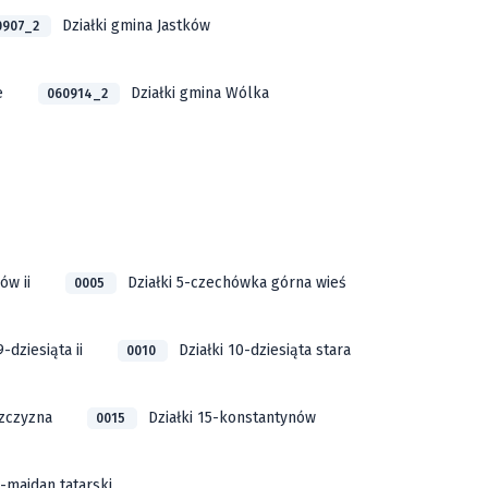
Działki gmina Jastków
0907_2
e
Działki gmina Wólka
060914_2
ów ii
Działki 5-czechówka górna wieś
0005
9-dziesiąta ii
Działki 10-dziesiąta stara
0010
szczyzna
Działki 15-konstantynów
0015
9-majdan tatarski