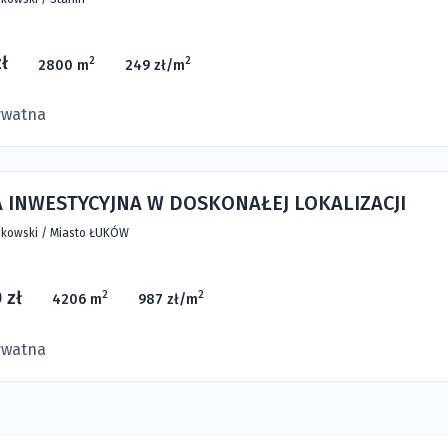
ł
2
2
2800 m
249 zł/m
ywatna
 INWESTYCYJNA W DOSKONAŁEJ LOKALIZACJI
kowski
/
Miasto ŁUKÓW
 zł
2
2
4206 m
987 zł/m
ywatna