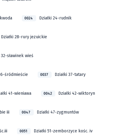
ikwoda
Działki 24-rudnik
0024
Działki 28-rury jezuickie
i 32-sławinek wieś
 36-śródmieście
Działki 37-tatary
0037
iałki 41-wieniawa
Działki 42-wiktoryn
0042
ie iii
Działki 47-zygmuntów
0047
.iii
Działki 51-zemborzyce kośc. iv
0051