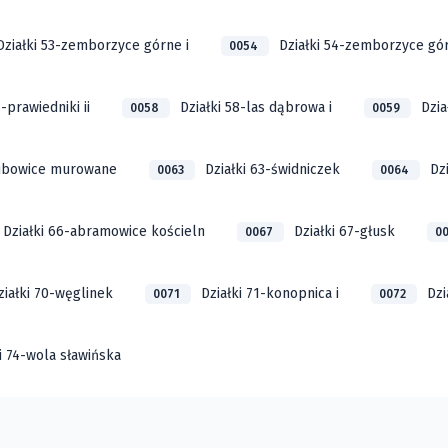
Działki 53-zemborzyce górne i
Działki 54-zemborzyce gór
0054
7-prawiedniki ii
Działki 58-las dąbrowa i
Dzia
0058
0059
kubowice murowane
Działki 63-świdniczek
Dz
0063
0064
Działki 66-abramowice kościeln
Działki 67-głusk
0067
0
ziałki 70-węglinek
Działki 71-konopnica i
Dzi
0071
0072
i 74-wola sławińska