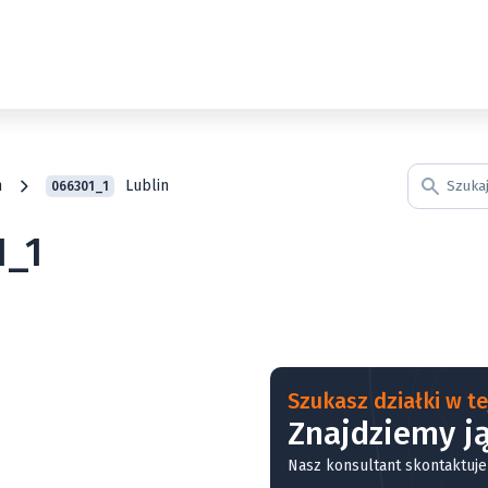
n
Lublin
066301_1
1_1
Szukasz działki w tej
Znajdziemy ją
Nasz konsultant skontaktuje