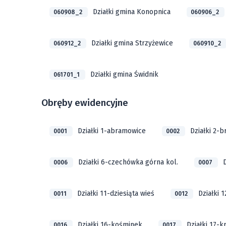
Działki gmina Konopnica
060908_2
060906_2
Działki gmina Strzyżewice
060912_2
060910_2
Działki gmina Świdnik
061701_1
Obręby ewidencyjne
Działki 1-abramowice
Działki 2-
0001
0002
Działki 6-czechówka górna kol.
0006
0007
Działki 11-dziesiąta wieś
Działki 1
0011
0012
Działki 16-kośminek
Działki 17-
0016
0017