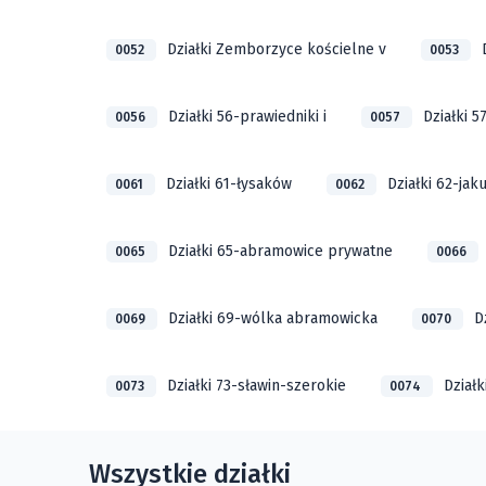
Działki Zemborzyce kościelne v
0052
0053
Działki 56-prawiedniki i
Działki 5
0056
0057
Działki 61-łysaków
Działki 62-ja
0061
0062
Działki 65-abramowice prywatne
0065
0066
Działki 69-wólka abramowicka
D
0069
0070
Działki 73-sławin-szerokie
Działk
0073
0074
Wszystkie działki