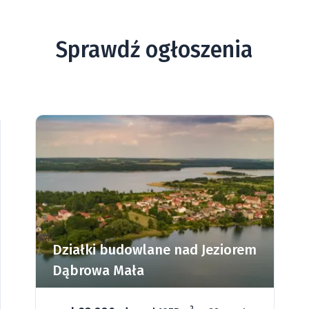
Sprawdź ogłoszenia
Działki budowlane nad Jeziorem
Dąbrowa Mała
2