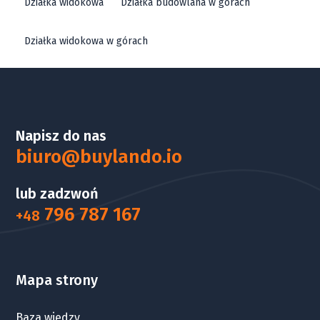
Działka widokowa
Działka budowlana w górach
Działka widokowa w górach
Napisz do nas
biuro@buylando.io
lub zadzwoń
796 787 167
+48
Mapa strony
Baza wiedzy