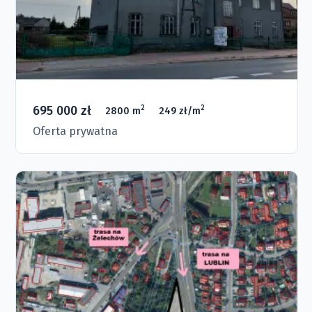
695 000 zł
2
2
2800 m
249 zł/m
Oferta prywatna