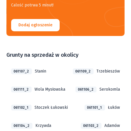
Calość potrwa 5 minut!
Dodaj ogłoszenie
Grunty na sprzedaż w okolicy
Stanin
Trzebieszów
061107_2
061109_2
Wola Mysłowska
Serokomla
061111_2
061106_2
Stoczek Łukowski
Łuków
061102_1
061101_1
Krzywda
Adamów
061104_2
061103_2