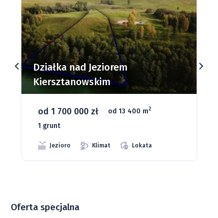
Działki budowlane nad Jeziorem
Dąbrowa Mała
od 93 280 zł
2
od 1075 m
66 grunt
Jeziora
Strefa ciszy
Media
Oferta specjalna