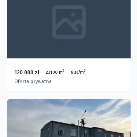
120 000 zł
2
2
23100 m
6 zł/m
Oferta prywatna