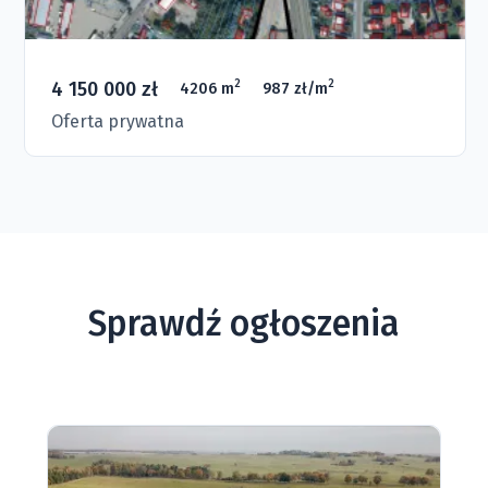
4 150 000 zł
2
2
4206 m
987 zł/m
Oferta prywatna
Sprawdź ogłoszenia