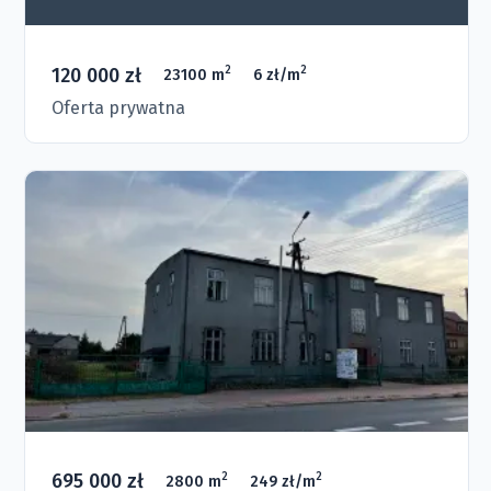
120 000 zł
2
2
23100 m
6 zł/m
Oferta prywatna
695 000 zł
2
2
2800 m
249 zł/m