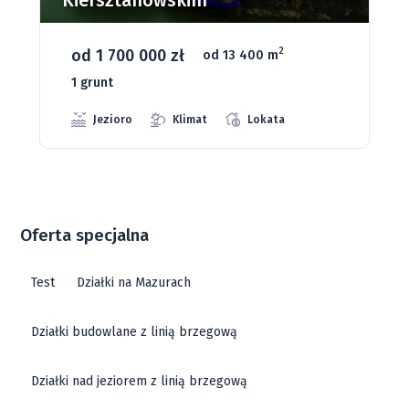
od 93 280 zł
2
od 1075 m
66 grunt
Jeziora
Strefa ciszy
Media
Oferta specjalna
Test
Działki na Mazurach
Działki budowlane z linią brzegową
Działki nad jeziorem z linią brzegową