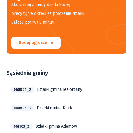
Skorzystaj z mapy dzięki której
precyzyjnie określisz położenie działki.
Calość potrwa 5 minut!
Dodaj ogłoszenie
Sąsiednie gminy
Działki gmina Jeziorzany
060804_2
Działki gmina Kock
060806_3
Działki gmina Adamów
061103_2