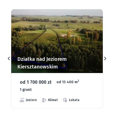
Działki budowlane nad Jeziorem
Dąbrowa Mała
od 93 280 zł
2
od 1075 m
66 grunt
Jeziora
Strefa ciszy
Media