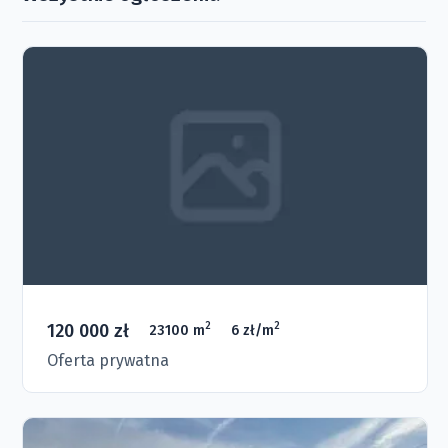
120 000 zł
2
2
23100 m
6 zł/m
Oferta prywatna