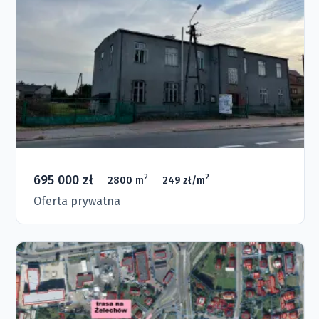
695 000 zł
2
2
2800 m
249 zł/m
Oferta prywatna