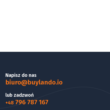
Napisz do nas
biuro@buylando.io
lub zadzwoń
796 787 167
+48