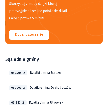
Skorzystaj z mapy dzięki której
precyzyjnie określisz położenie działki.
Calość potrwa 5 minut!
Dodaj ogłoszenie
Sąsiednie gminy
Działki gmina Mircze
060405_2
Działki gmina Dołhobyczów
060402_2
Działki gmina Ulhówek
061813_2