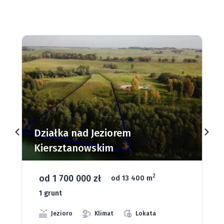
Działki budowlane nad Jeziorem
Dąbrowa Mała
od 93 280 zł
2
od 1075 m
66 grunt
Jeziora
Strefa ciszy
Media