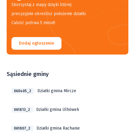
Skorzystaj z mapy dzięki której
precyzyjnie określisz położenie działki.
Calość potrwa 5 minut!
Dodaj ogłoszenie
Sąsiednie gminy
Działki gmina Mircze
060405_2
Działki gmina Ulhówek
061813_2
Działki gmina Rachanie
061807_2