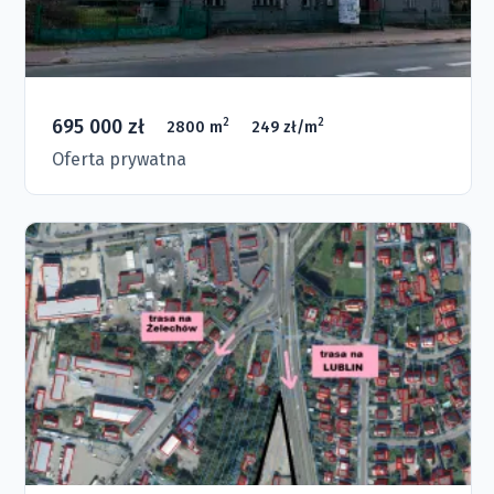
695 000 zł
2
2
2800 m
249 zł/m
Oferta prywatna