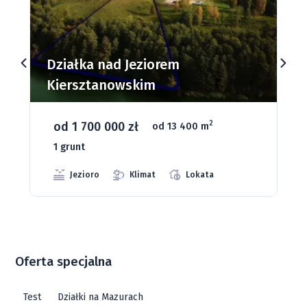
Działki budowlane nad Jeziorem
Dąbrowa Mała
od 93 280 zł
2
od 1075 m
66 grunt
Jeziora
Strefa ciszy
Media
Oferta specjalna
Test
Działki na Mazurach