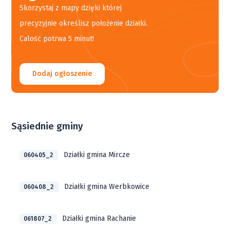
Skorzystaj z mapy dzięki której
precyzyjnie określisz położenie działki.
Calość potrwa 5 minut!
Dodaj ogłoszenie
Sąsiednie gminy
Działki gmina Mircze
060405_2
Działki gmina Werbkowice
060408_2
Działki gmina Rachanie
061807_2