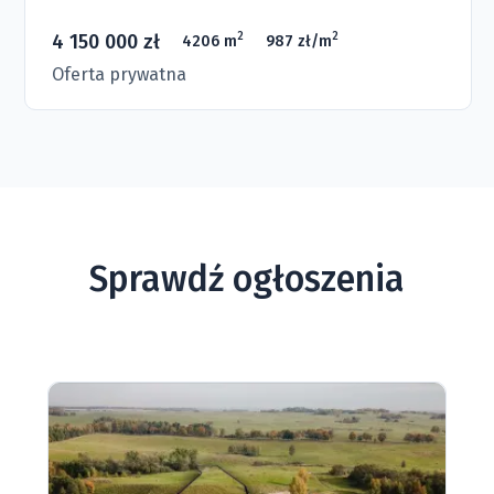
4 150 000 zł
2
2
4206 m
987 zł/m
Oferta prywatna
Sprawdź ogłoszenia