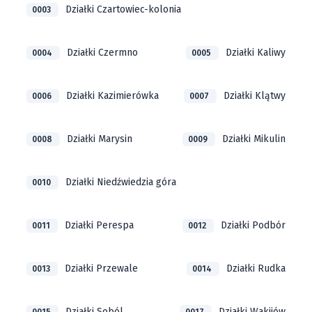
Działki Czartowiec-kolonia
0003
Działki Czermno
Działki Kaliwy
0004
0005
Działki Kazimierówka
Działki Klątwy
0006
0007
Działki Marysin
Działki Mikulin
0008
0009
Działki Niedźwiedzia góra
0010
Działki Perespa
Działki Podbór
0011
0012
Działki Przewale
Działki Rudka
0013
0014
Działki Soból
Działki Wakijów