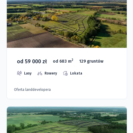
od 59 000 zł
2
od 683 m
129 gruntów
Lasy
Rowery
Lokata
Oferta landdevelopera