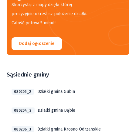
Skorzystaj z mapy dzięki której
precyzyjnie określisz położenie działki.
Calość potrwa 5 minut!
Dodaj ogłoszenie
Sąsiednie gminy
Działki gmina Gubin
080205_2
Działki gmina Dąbie
080204_2
Działki gmina Krosno Odrzańskie
080206_3