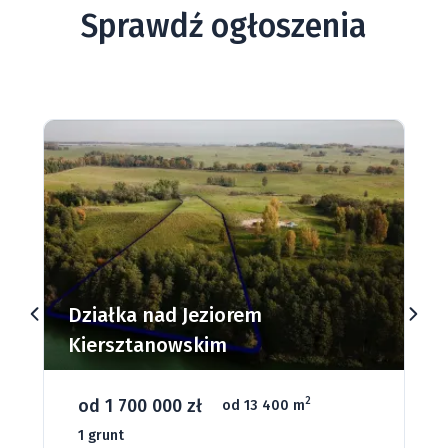
Sprawdź ogłoszenia
Działki budowlane nad Jeziorem
Dąbrowa Mała
od 93 280 zł
2
od 1075 m
66 grunt
Jeziora
Strefa ciszy
Media