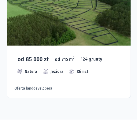
od 85 000 zł
2
od 715 m
124 grunty
Natura
Jeziora
Klimat
Oferta landdevelopera