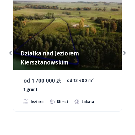
Działki budowlane nad Jeziorem
Dąbrowa Mała
od 93 280 zł
2
od 1075 m
66 grunt
Jeziora
Strefa ciszy
Media