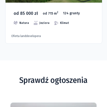
od 85 000 zł
2
od 715 m
124 grunty
Natura
Jeziora
Klimat
Oferta landdevelopera
Sprawdź ogłoszenia