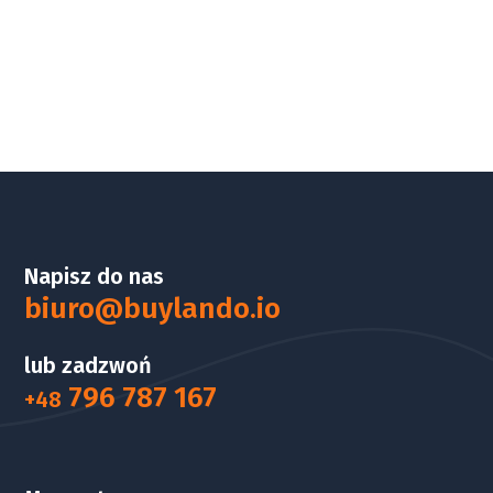
Napisz do nas
biuro@buylando.io
lub zadzwoń
796 787 167
+48