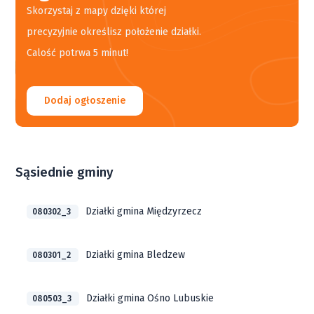
Skorzystaj z mapy dzięki której
precyzyjnie określisz położenie działki.
Calość potrwa 5 minut!
Dodaj ogłoszenie
Sąsiednie gminy
Działki gmina Międzyrzecz
080302_3
Działki gmina Bledzew
080301_2
Działki gmina Ośno Lubuskie
080503_3