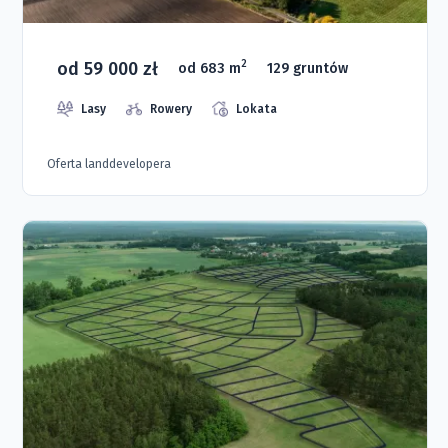
od 59 000 zł
2
od 683 m
129 gruntów
Lasy
Rowery
Lokata
Oferta landdevelopera