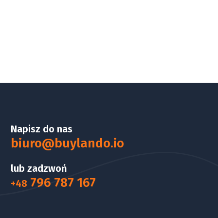
Napisz do nas
biuro@buylando.io
lub zadzwoń
796 787 167
+48