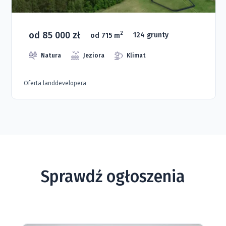
od 85 000 zł
2
od 715 m
124 grunty
Natura
Jeziora
Klimat
Oferta landdevelopera
Sprawdź ogłoszenia