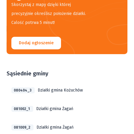
Skorzystaj z mapy dzięki której
precyzyjnie określisz położenie działki.
Calość potrwa 5 minut!
Dodaj ogłoszenie
Sąsiednie gminy
Działki gmina Kożuchów
080404_3
Działki gmina Żagań
081002_1
Działki gmina Żagań
081009_2