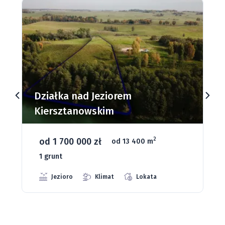
Działki budowlane nad Jeziorem
Dąbrowa Mała
od 93 280 zł
2
od 1075 m
66 grunt
Jeziora
Strefa ciszy
Media