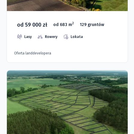
od 59 000 zł
2
od 683 m
129 gruntów
Lasy
Rowery
Lokata
Oferta landdevelopera