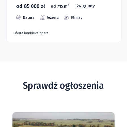
od 85 000 zł
2
od 715 m
124 grunty
Natura
Jeziora
Klimat
Oferta landdevelopera
Sprawdź ogłoszenia