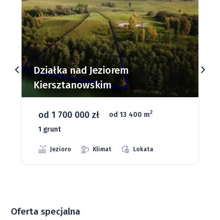
Działki budowlane nad Jeziorem
Dąbrowa Mała
od 93 280 zł
2
od 1075 m
66 grunt
Jeziora
Strefa ciszy
Media
Oferta specjalna