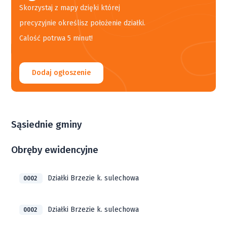
Skorzystaj z mapy dzięki której
precyzyjnie określisz położenie działki.
Calość potrwa 5 minut!
Dodaj ogłoszenie
Sąsiednie gminy
Obręby ewidencyjne
Działki Brzezie k. sulechowa
0002
Działki Brzezie k. sulechowa
0002