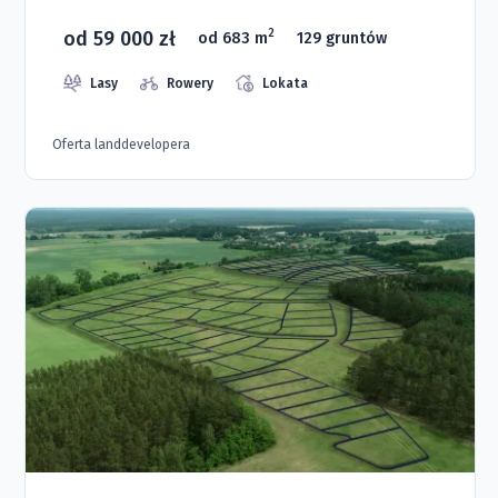
od 59 000 zł
2
od 683 m
129 gruntów
Lasy
Rowery
Lokata
Oferta landdevelopera