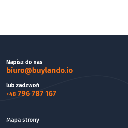
Napisz do nas
biuro@buylando.io
lub zadzwoń
796 787 167
+48
Mapa strony