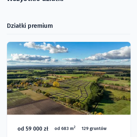
Działki premium
od 59 000 zł
2
od 683 m
129 gruntów