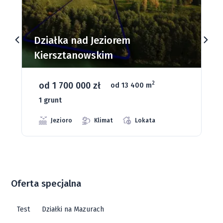
Działki budowlane nad Jeziorem
Dąbrowa Mała
od 93 280 zł
2
od 1075 m
66 grunt
Jeziora
Strefa ciszy
Media
Oferta specjalna
Test
Działki na Mazurach