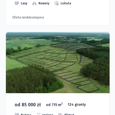
Lasy
Rowery
Lokata
Oferta landdevelopera
od 85 000 zł
2
od 715 m
124 grunty