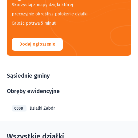
Skorzystaj z mapy dzięki której
precyzyjnie określisz położenie działki.
Calość potrwa 5 minut!
Dodaj ogłoszenie
Sąsiednie gminy
Obręby ewidencyjne
Działki Zabór
0008
Wszystkie działki