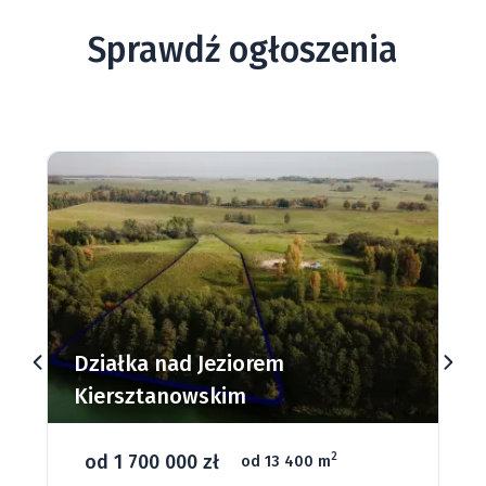
Sprawdź ogłoszenia
Działki budowlane nad Jeziorem
Dąbrowa Mała
od 93 280 zł
2
od 1075 m
66 grunt