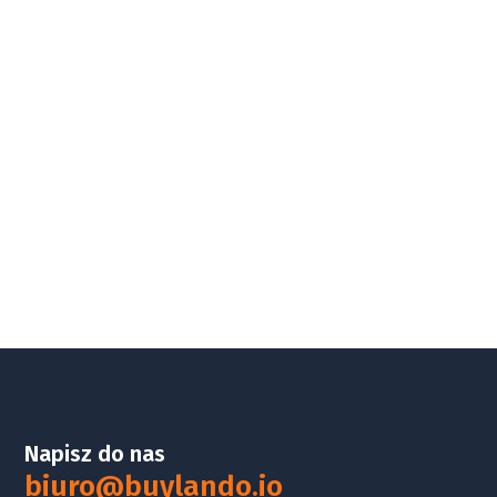
Napisz do nas
biuro@buylando.io