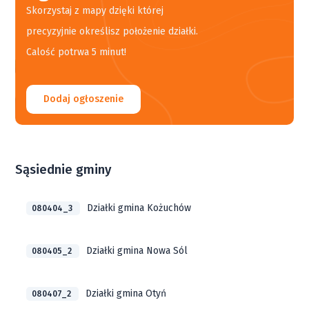
Skorzystaj z mapy dzięki której
precyzyjnie określisz położenie działki.
Calość potrwa 5 minut!
Dodaj ogłoszenie
Sąsiednie gminy
Działki gmina Kożuchów
080404_3
Działki gmina Nowa Sól
080405_2
Działki gmina Otyń
080407_2