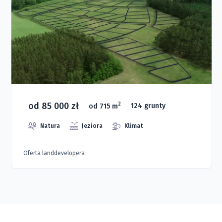
od 85 000 zł
2
od 715 m
124 grunty
Natura
Jeziora
Klimat
Oferta landdevelopera