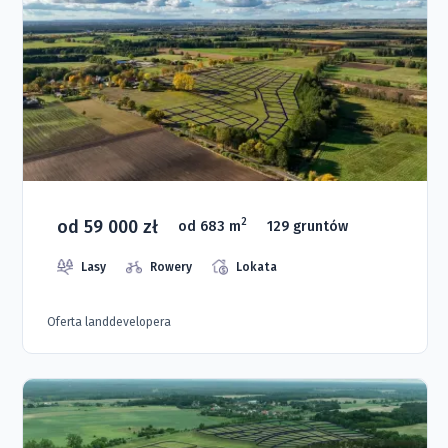
od 59 000 zł
2
od 683 m
129 gruntów
Lasy
Rowery
Lokata
Oferta landdevelopera