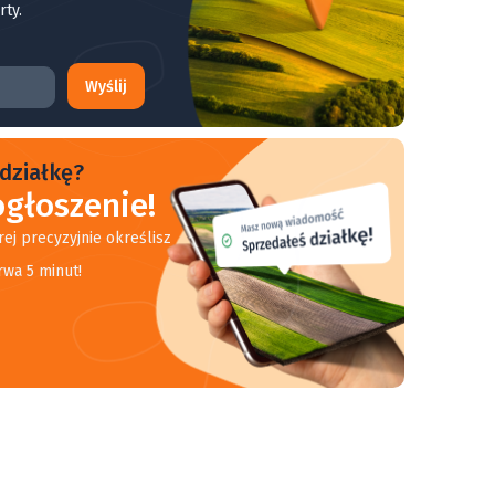
rty.
Wyślij
działkę?
głoszenie!
rej precyzyjnie określisz
rwa 5 minut!