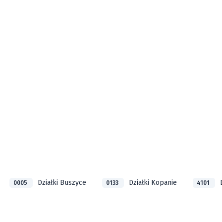
Działki Buszyce
Działki Kopanie
0005
0133
4101