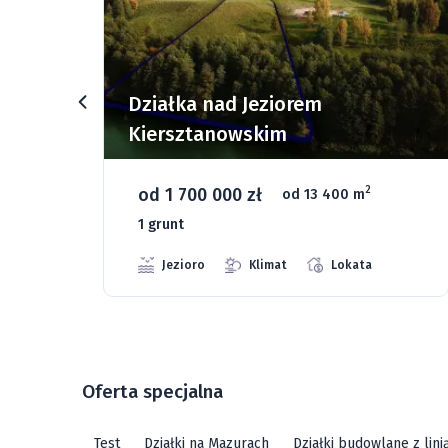
rz
Działka nad Jeziorem
Kiersztanowskim
od 1 700 000 zł
2
od 13 400 m
1 grunt
Jezioro
Klimat
Lokata
Oferta specjalna
Test
Działki na Mazurach
Działki budowlane z lin