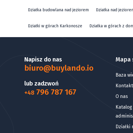
Działka budowlana nad jeziorem
Działka nad jezior
Działki w górach Karkonosze
Działka w górach z do
Napisz do nas
Mapa 
biuro@buylando.io
Baza wi
lub zadzwoń
Kontakt
796 787 167
+48
O nas
Katalog
adminis
Działki