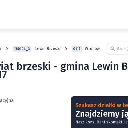
i
Lewin Brzeski
Wronów
160104_3
0117
wiat brzeski - gmina Lewin 
17
Szukasz działki w tej
Znajdziemy ją
Nasz konsultant skontaktuje