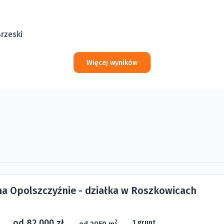
rzeski
Więcej wyników
 na Opolszczyźnie - działka w Roszkowicach
od 82 000 zł
1 grunt
2
od 2050 m