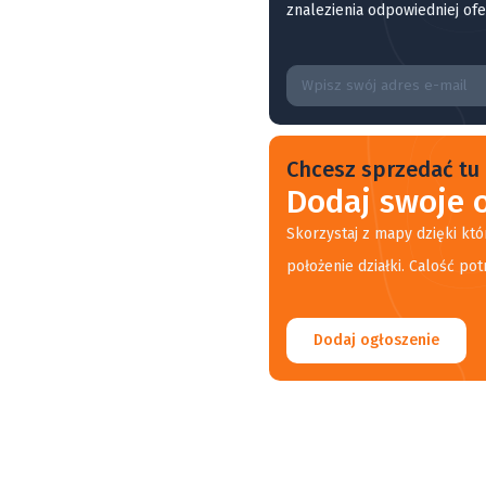
znalezienia odpowiedniej ofe
Chcesz sprzedać tu 
Dodaj swoje o
Skorzystaj z mapy dzięki któ
położenie działki. Calość pot
Dodaj ogłoszenie