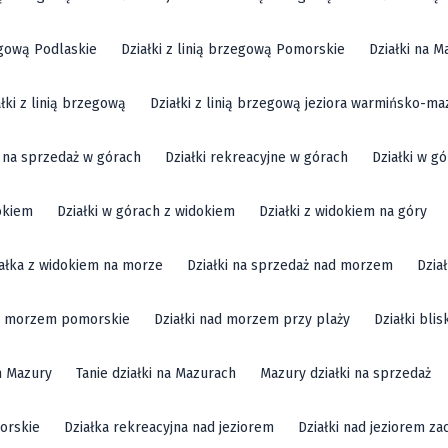
zegową Podlaskie
Działki z linią brzegową Pomorskie
Działki na M
ałki z linią brzegową
Działki z linią brzegową jeziora warmińsko-ma
i na sprzedaż w górach
Działki rekreacyjne w górach
Działki w g
okiem
Działki w górach z widokiem
Działki z widokiem na góry
ałka z widokiem na morze
Działki na sprzedaż nad morzem
Dzia
ad morzem pomorskie
Działki nad morzem przy plaży
Działki bli
m Mazury
Tanie działki na Mazurach
Mazury działki na sprzedaż
orskie
Działka rekreacyjna nad jeziorem
Działki nad jeziorem z