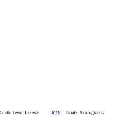
Działki Lewin brzeski
Działki Skorogoszcz
0116