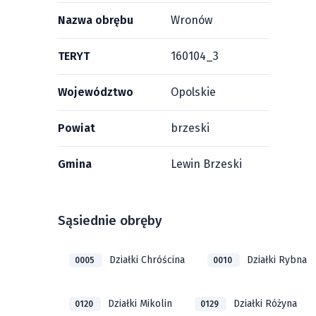
Nazwa obrębu
Wronów
TERYT
160104_3
Województwo
Opolskie
Powiat
brzeski
Gmina
Lewin Brzeski
Sąsiednie obręby
Działki Chróścina
Działki Rybna
0005
0010
Działki Mikolin
Działki Różyna
0120
0129