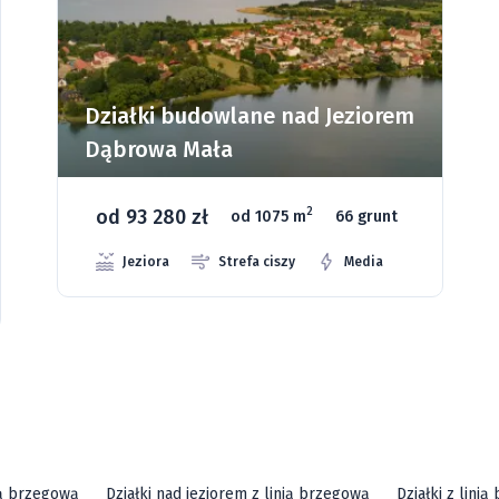
Działki budowlane nad Jeziorem
Dąbrowa Mała
od 93 280 zł
2
od 1075 m
66 grunt
Jeziora
Strefa ciszy
Media
ią brzegową
Działki nad jeziorem z linią brzegową
Działki z lini