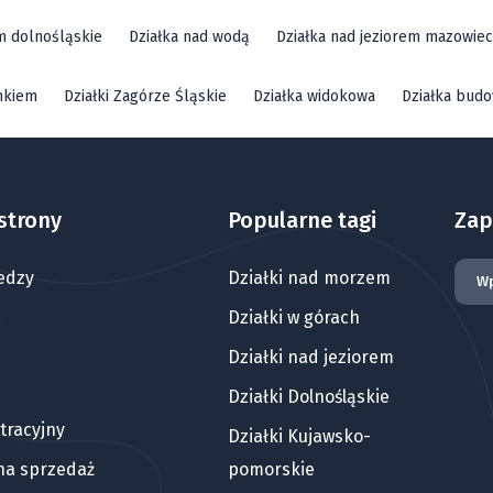
em dolnośląskie
Działka nad wodą
Działka nad jeziorem mazowiec
mkiem
Działki Zagórze Śląskie
Działka widokowa
Działka bud
strony
Popularne tagi
Zap
edzy
Działki nad morzem
Działki w górach
Działki nad jeziorem
Działki Dolnośląskie
tracyjny
Działki Kujawsko-
 na sprzedaż
pomorskie