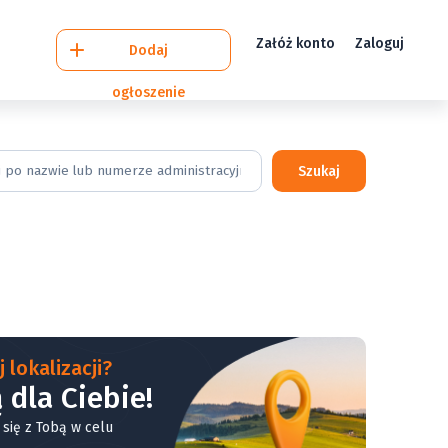
Załóż konto
Zaloguj
Dodaj
ogłoszenie
Szukaj
 lokalizacji?
 dla Ciebie!
 się z Tobą w celu