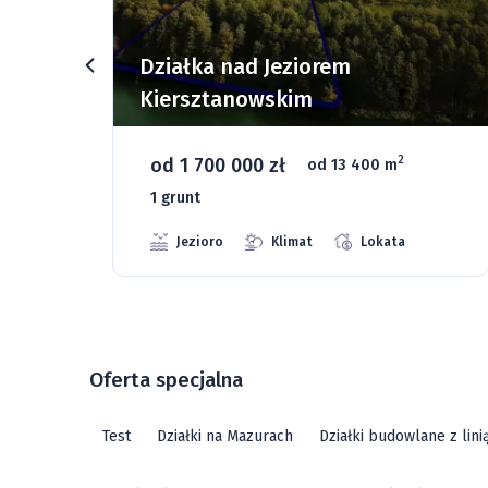
rz
Działka nad Jeziorem
Kiersztanowskim
od 1 700 000 zł
2
od 13 400 m
1 grunt
Jezioro
Klimat
Lokata
Oferta specjalna
Test
Działki na Mazurach
Działki budowlane z lin