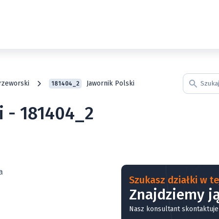
rzeworski
Jawornik Polski
181404_2
i - 181404_2
Szukasz działki w tej
Znajdziemy ją
Nasz konsultant skontaktuje