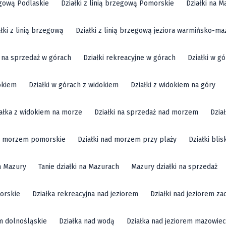
zegową Podlaskie
Działki z linią brzegową Pomorskie
Działki na M
ałki z linią brzegową
Działki z linią brzegową jeziora warmińsko-ma
i na sprzedaż w górach
Działki rekreacyjne w górach
Działki w g
okiem
Działki w górach z widokiem
Działki z widokiem na góry
ałka z widokiem na morze
Działki na sprzedaż nad morzem
Dzia
ad morzem pomorskie
Działki nad morzem przy plaży
Działki bli
m Mazury
Tanie działki na Mazurach
Mazury działki na sprzedaż
orskie
Działka rekreacyjna nad jeziorem
Działki nad jeziorem z
em dolnośląskie
Działka nad wodą
Działka nad jeziorem mazowiec