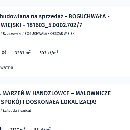
 budowlana na sprzedaż - BOGUCHWAŁA -
WIEJSKI - 181603_5.0002.702/7
e
/
Rzeszowski
/
BOGUCHWAŁA - OBSZAR WIEJSKI
 zł
2
2
3283 m
503 zł/m
ywatna
A MARZEŃ W HANDZLÓWCE – MALOWNICZE
 SPOKÓJ I DOSKONAŁA LOKALIZACJA!
e
/
Łańcucki
/
Łańcut
ł
2
2
2127 m
83 zł/m