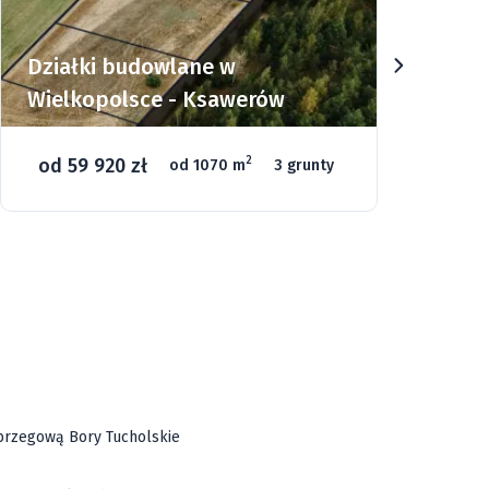
Działki budowlane w
Dz
Wielkopolsce - Ksawerów
Si
od 59 920 zł
o
2
od 1070 m
3 grunty
46
ą brzegową Bory Tucholskie