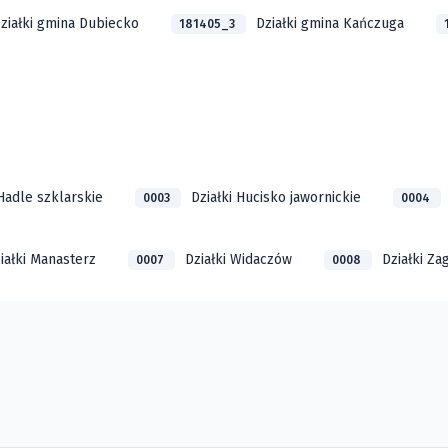
ziałki gmina Dubiecko
Działki gmina Kańczuga
181405_3
 Hadle szklarskie
Działki Hucisko jawornickie
0003
0004
iałki Manasterz
Działki Widaczów
Działki Za
0007
0008