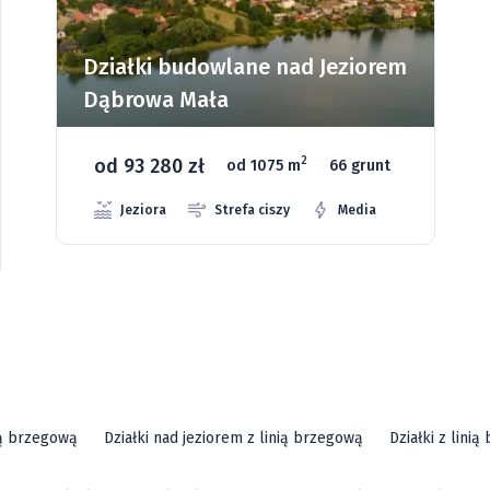
Działki budowlane nad Jeziorem
Dąbrowa Mała
od 93 280 zł
2
od 1075 m
66 grunt
Jeziora
Strefa ciszy
Media
ią brzegową
Działki nad jeziorem z linią brzegową
Działki z lini