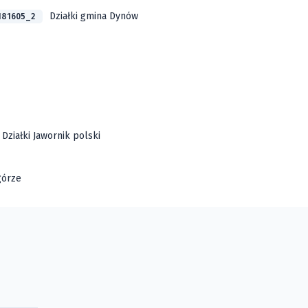
Działki gmina Dynów
181605_2
Działki Jawornik polski
górze