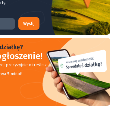
rty.
Wyślij
działkę?
głoszenie!
rej precyzyjnie określisz
rwa 5 minut!