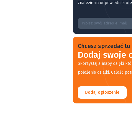
znalezienia odpowiedniej ofe
Chcesz sprzedać tu 
Dodaj swoje o
Skorzystaj z mapy dzięki któ
położenie działki. Calość pot
Dodaj ogłoszenie