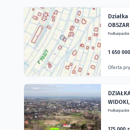
Działka
OBSZAR 
Podkarpacki
1 650 000
Oferta pr
DZIAŁK
WIDOKI,
Podkarpacki
175 000 z