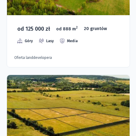
od 125 000 zł
2
od 888 m
20 gruntów
Góry
Lasy
Media
Oferta landdevelopera