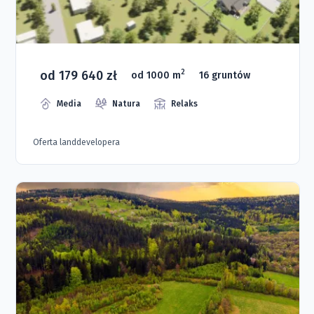
od 179 640 zł
2
od 1000 m
16 gruntów
Media
Natura
Relaks
Oferta landdevelopera