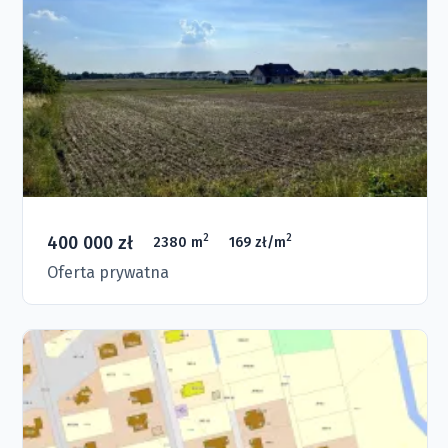
400 000 zł
2
2
2380 m
169 zł/m
Oferta prywatna