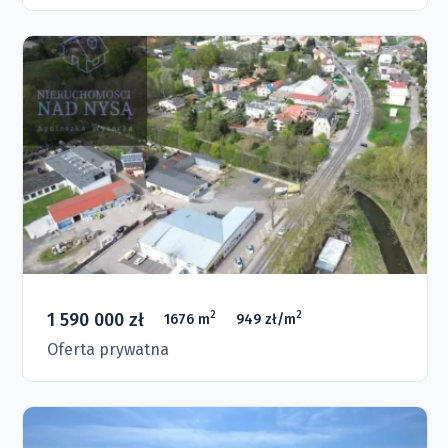
1 590 000 zł
2
2
1676 m
949 zł/m
Oferta prywatna