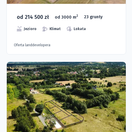
od 214 500 zł
2
od 3000 m
23 grunty
Jezioro
Klimat
Lokata
Oferta landdevelopera