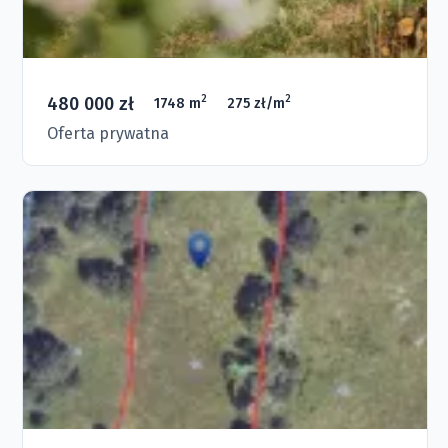
480 000 zł
2
2
1748 m
275 zł/m
Oferta prywatna