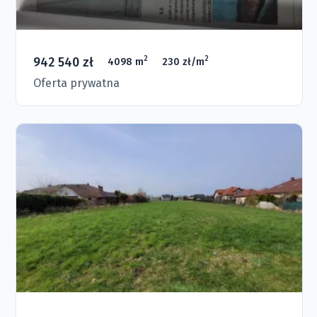
942 540 zł
2
2
4098 m
230 zł/m
Oferta prywatna