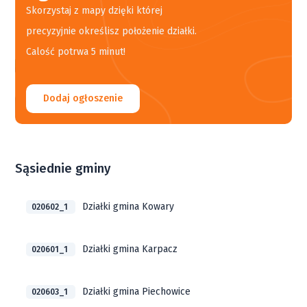
Skorzystaj z mapy dzięki której
precyzyjnie określisz położenie działki.
Calość potrwa 5 minut!
Dodaj ogłoszenie
Sąsiednie gminy
Działki gmina Kowary
020602_1
Działki gmina Karpacz
020601_1
Działki gmina Piechowice
020603_1