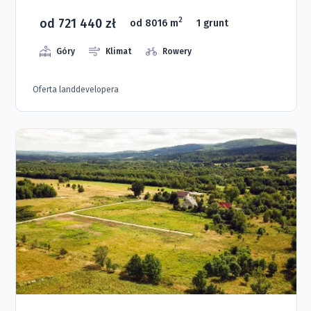
od 721 440 zł
2
od 8016 m
1 grunt
Góry
Klimat
Rowery
Oferta landdevelopera