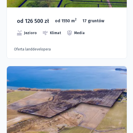
od 126 500 zł
2
od 1550 m
17 gruntów
Jezioro
Klimat
Media
Oferta landdevelopera