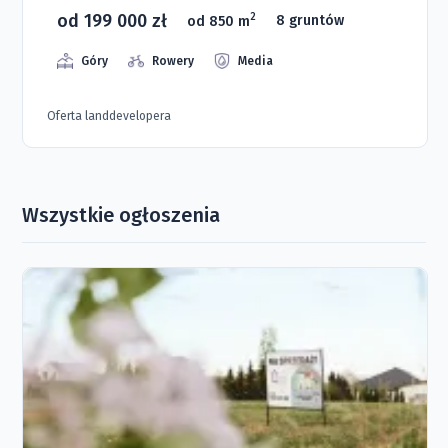
od 199 000 zł
2
od 850 m
8 gruntów
Góry
Rowery
Media
Oferta landdevelopera
Wszystkie ogłoszenia