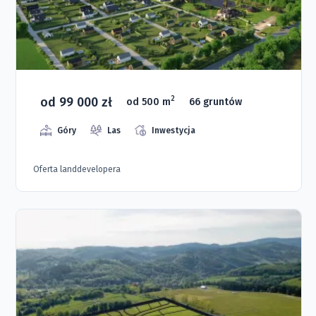
od 99 000 zł
2
od 500 m
66 gruntów
Góry
Las
Inwestycja
Oferta landdevelopera