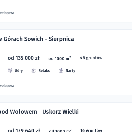
evelopera
w Górach Sowich - Sierpnica
od 135 000 zł
46 gruntów
2
od 1000 m
Góry
Relaks
Narty
evelopera
 pod Wołowem - Uskorz Wielki
od 179 640 zł
16 gruntów
2
od 1000 m