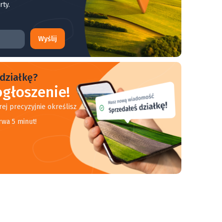
rty.
Wyślij
działkę?
głoszenie!
rej precyzyjnie określisz
rwa 5 minut!