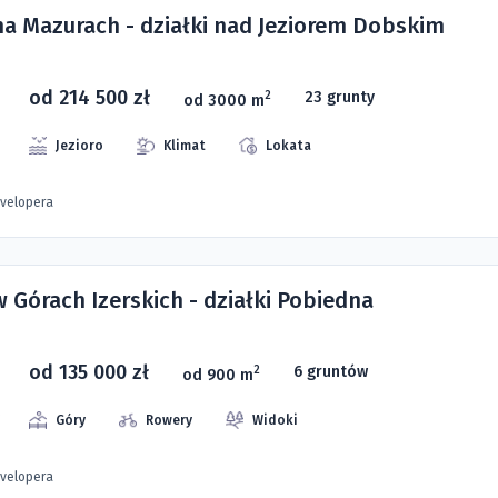
 na Mazurach - działki nad Jeziorem Dobskim
od 214 500 zł
23 grunty
2
od 3000 m
Jezioro
Klimat
Lokata
evelopera
w Górach Izerskich - działki Pobiedna
od 135 000 zł
6 gruntów
2
od 900 m
Góry
Rowery
Widoki
evelopera