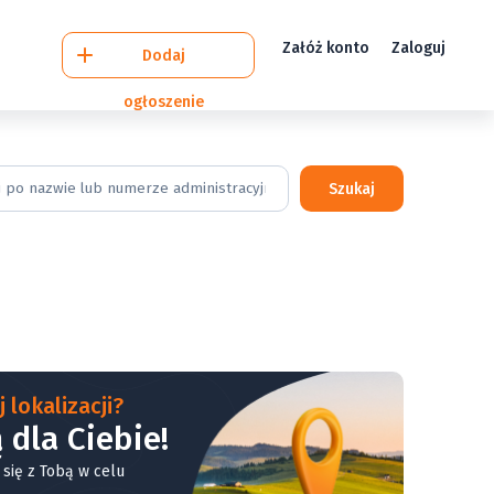
Załóż konto
Zaloguj
Dodaj
ogłoszenie
Szukaj
 lokalizacji?
 dla Ciebie!
 się z Tobą w celu