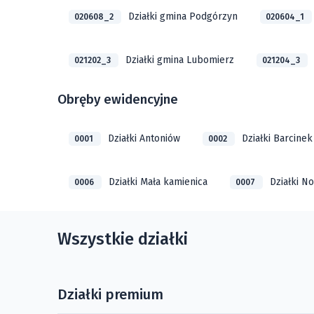
Działki gmina Podgórzyn
020608_2
020604_1
Działki gmina Lubomierz
021202_3
021204_3
Obręby ewidencyjne
Działki Antoniów
Działki Barcinek
0001
0002
Działki Mała kamienica
Działki N
0006
0007
Wszystkie działki
Działki premium