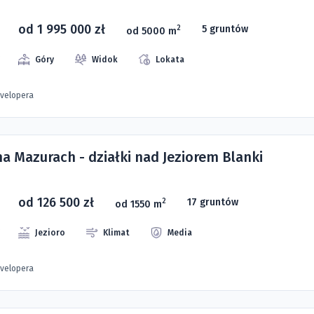
od 1 995 000 zł
5 gruntów
2
od 5000 m
Góry
Widok
Lokata
evelopera
na Mazurach - działki nad Jeziorem Blanki
od 126 500 zł
17 gruntów
2
od 1550 m
Jezioro
Klimat
Media
evelopera