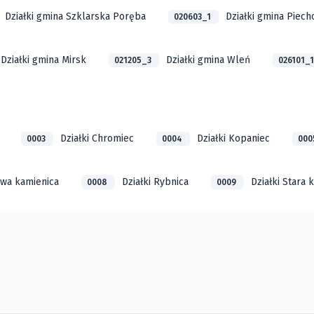
Działki gmina Szklarska Poręba
Działki gmina Piech
020603_1
Działki gmina Mirsk
Działki gmina Wleń
021205_3
026101_
Działki Chromiec
Działki Kopaniec
0003
0004
00
owa kamienica
Działki Rybnica
Działki Stara 
0008
0009