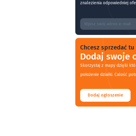
znalezienia odpowiedniej ofe
Chcesz sprzedać tu 
Dodaj swoje o
Skorzystaj z mapy dzięki któ
położenie działki. Calość pot
Dodaj ogłoszenie