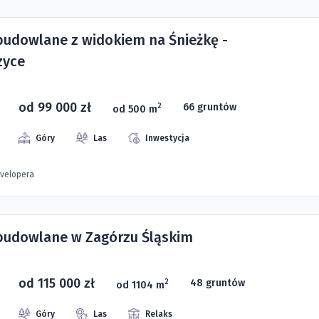
 budowlane z widokiem na Śnieżkę -
zyce
od 99 000 zł
66 gruntów
2
od 500 m
Góry
Las
Inwestycja
evelopera
 budowlane w Zagórzu Śląskim
od 115 000 zł
48 gruntów
2
od 1104 m
Góry
Las
Relaks