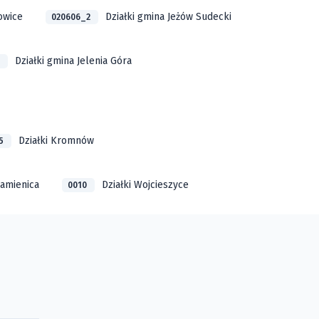
owice
Działki gmina Jeżów Sudecki
020606_2
Działki gmina Jelenia Góra
1
Działki Kromnów
05
kamienica
Działki Wojcieszyce
0010