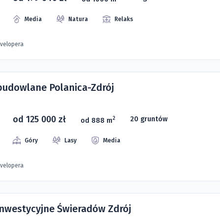
Media
Natura
Relaks
evelopera
 budowlane Polanica-Zdrój
od 125 000 zł
20 gruntów
2
od 888 m
Góry
Lasy
Media
evelopera
 inwestycyjne Świeradów Zdrój