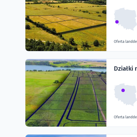
Oferta landd
Działki 
Oferta landd