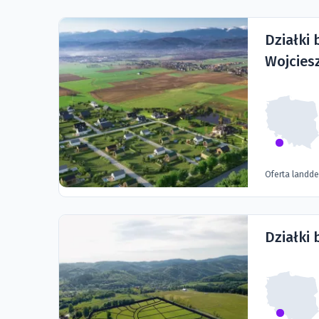
Działki
Wojcies
Oferta landd
Działki