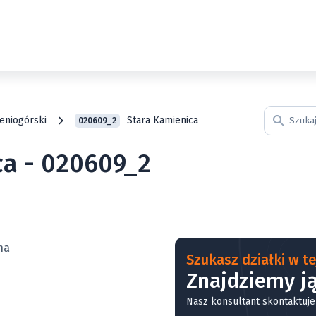
leniogórski
Stara Kamienica
020609_2
ca - 020609_2
Szukasz działki w tej
Znajdziemy ją
Nasz konsultant skontaktuje