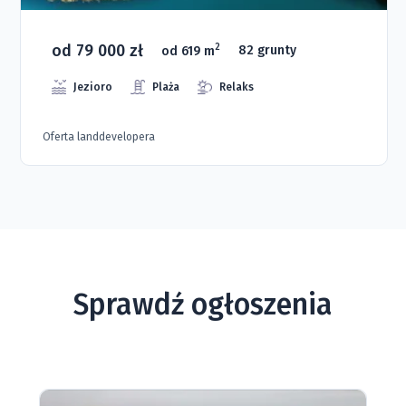
od 79 000 zł
2
od 619 m
82 grunty
Jezioro
Plaża
Relaks
Oferta landdevelopera
Sprawdź ogłoszenia