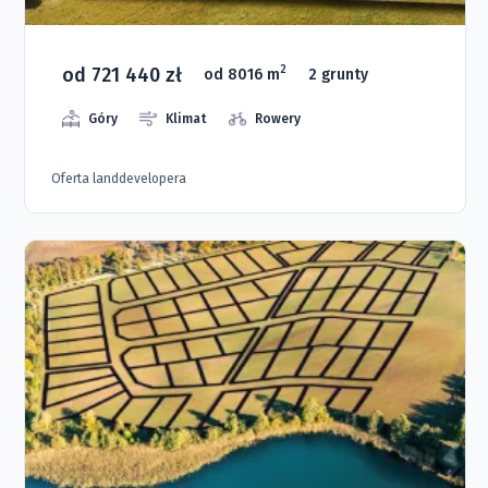
od 721 440 zł
2
od 8016 m
2 grunty
Góry
Klimat
Rowery
Oferta landdevelopera