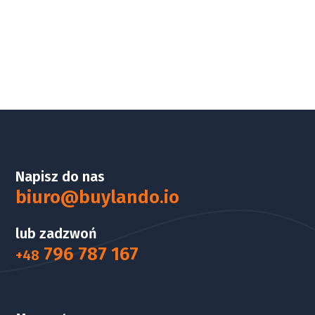
Napisz do nas
biuro@buylando.io
lub zadzwoń
796 787 167
+48