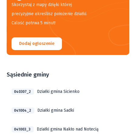
Skorzystaj z mapy dzięki której
precyzyjnie określisz położenie działki.
Calość potrwa 5 minut!
Dodaj ogłoszenie
Sąsiednie gminy
Działki gmina Sicienko
040307_2
Działki gmina Sadki
041004_2
Działki gmina Nakło nad Notecią
041003_3