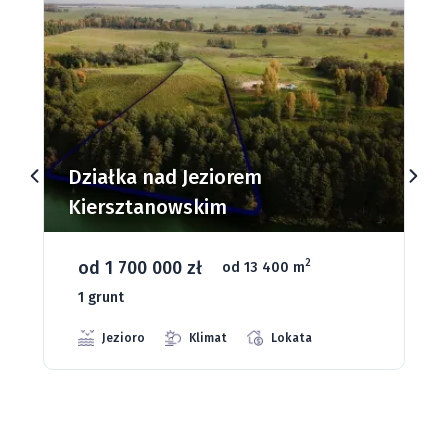
Działki budowlane nad Jeziorem
Dąbrowa Mała
od 93 280 zł
2
od 1075 m
66 grunt
Jeziora
Strefa ciszy
Media