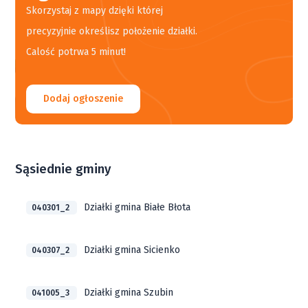
Skorzystaj z mapy dzięki której
precyzyjnie określisz położenie działki.
Calość potrwa 5 minut!
Dodaj ogłoszenie
Sąsiednie gminy
Działki gmina Białe Błota
040301_2
Działki gmina Sicienko
040307_2
Działki gmina Szubin
041005_3