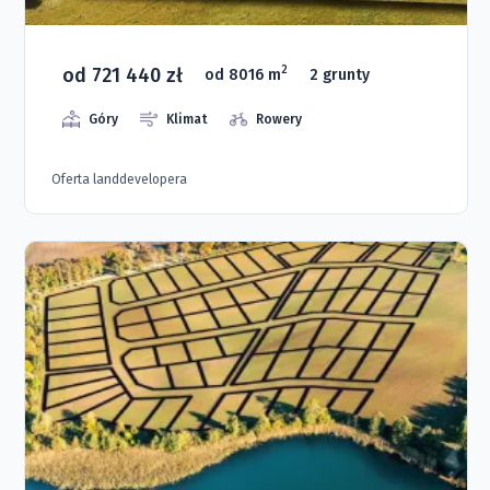
od 721 440 zł
2
od 8016 m
2 grunty
Góry
Klimat
Rowery
Oferta landdevelopera