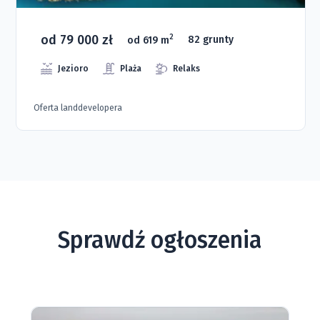
od 79 000 zł
2
od 619 m
82 grunty
Jezioro
Plaża
Relaks
Oferta landdevelopera
Sprawdź ogłoszenia