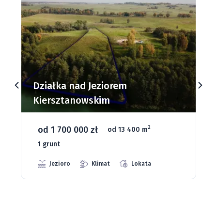
Działki budowlane nad Jeziorem
Dąbrowa Mała
od 93 280 zł
2
od 1075 m
66 grunt
Jeziora
Strefa ciszy
Media