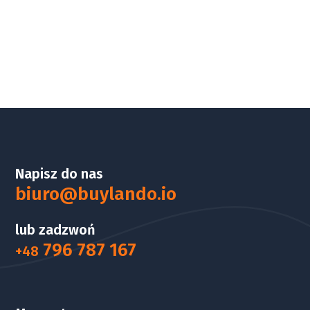
Napisz do nas
biuro@buylando.io
lub zadzwoń
796 787 167
+48