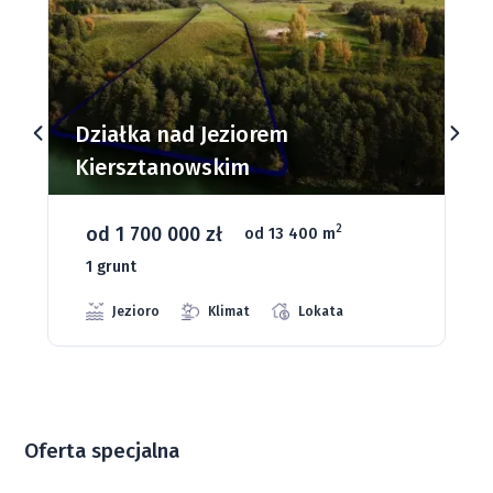
Działki budowlane nad Jeziorem
Dąbrowa Mała
od 93 280 zł
2
od 1075 m
66 grunt
Jeziora
Strefa ciszy
Media
Oferta specjalna