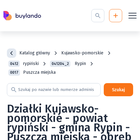
Katalog główny
Kujawsko-pomorskie
rypiński
Rypin
0412
041204_2
Puszcza miejska
0017
Szukaj
Działki Kujawsko-
pomorskie - powiat
rypiński - gmina Rypin -
Puszcza miejska - obręb