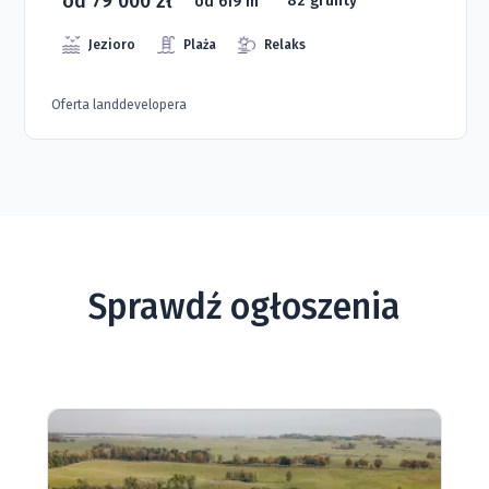
od 79 000 zł
od 619 m
82 grunty
Jezioro
Plaża
Relaks
Oferta landdevelopera
Sprawdź ogłoszenia