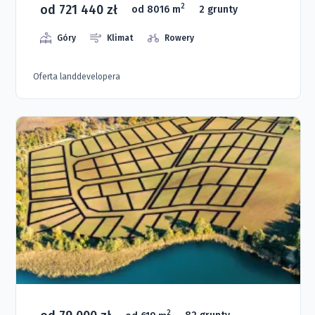
od 721 440 zł
2
od 8016 m
2 grunty
Góry
Klimat
Rowery
Oferta landdevelopera
2