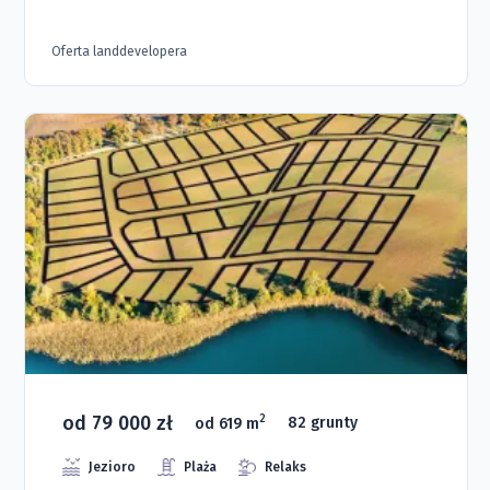
Oferta landdevelopera
od 79 000 zł
2
od 619 m
82 grunty
Jezioro
Plaża
Relaks