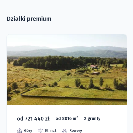
Działki premium
od 721 440 zł
2
od 8016 m
2 grunty
Góry
Klimat
Rowery