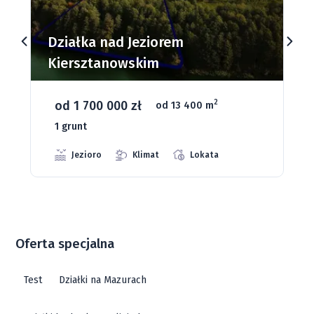
Działki budowlane nad Jeziorem
Dąbrowa Mała
od 93 280 zł
2
od 1075 m
66 grunt
Jeziora
Strefa ciszy
Media
Oferta specjalna
Test
Działki na Mazurach