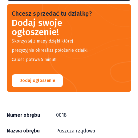
Chcesz sprzedać tu działkę?
Dodaj swoje
ogłoszenie!
Skorzystaj z mapy dzięki której
precyzyjnie określisz położenie działki.
Calość potrwa 5 minut!
Dodaj ogłoszenie
Numer obrębu
0018
Nazwa obrębu
Puszcza rządowa