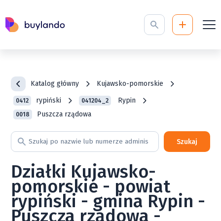
Katalog główny
Kujawsko-pomorskie
rypiński
Rypin
0412
041204_2
Puszcza rządowa
0018
Szukaj
Działki Kujawsko-
pomorskie - powiat
rypiński - gmina Rypin -
Puszcza rządowa -