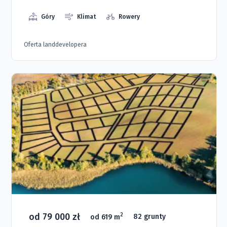
Góry
Klimat
Rowery
Oferta landdevelopera
od 79 000 zł
2
od 619 m
82 grunty