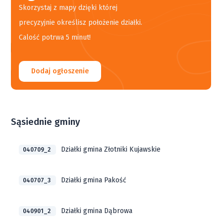
Skorzystaj z mapy dzięki której
precyzyjnie określisz położenie działki.
Calość potrwa 5 minut!
Dodaj ogłoszenie
Sąsiednie gminy
Działki gmina Złotniki Kujawskie
040709_2
Działki gmina Pakość
040707_3
Działki gmina Dąbrowa
040901_2