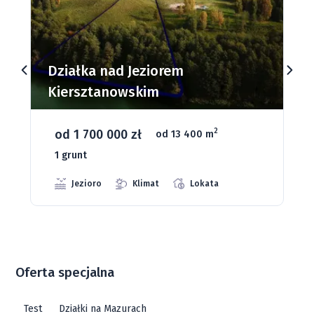
Działki budowlane nad Jeziorem
Dąbrowa Mała
od 93 280 zł
2
od 1075 m
66 grunt
Jeziora
Strefa ciszy
Media
Oferta specjalna
Test
Działki na Mazurach