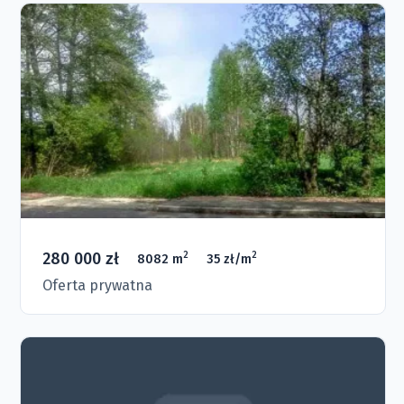
280 000 zł
2
2
8082 m
35 zł/m
Oferta prywatna