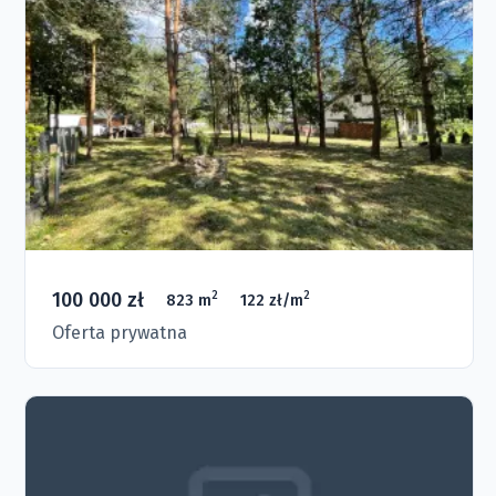
100 000 zł
2
2
823 m
122 zł/m
Oferta prywatna