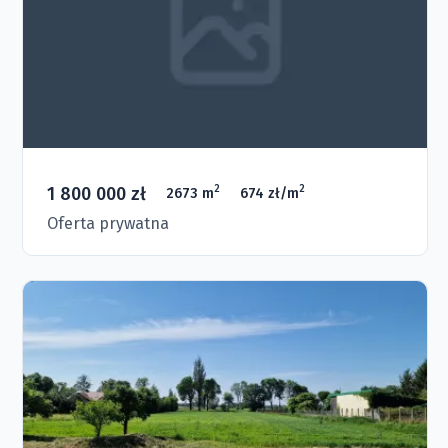
1 800 000 zł
2
2
2673 m
674 zł/m
Oferta prywatna