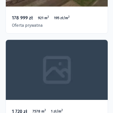
178 999 zł
2
2
921 m
195 zł/m
Oferta prywatna
1 720 zł
2
2
7578 m
1 zł/m