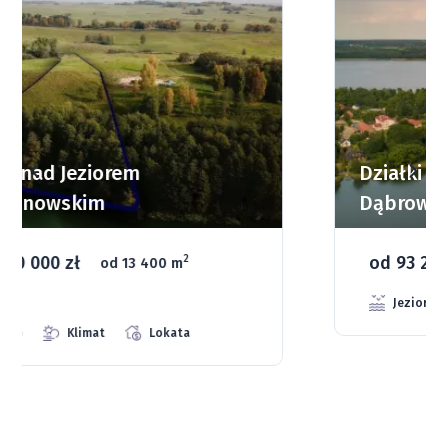
Działki budowlane nad Jeziorem
Dąbrowa Mała
od 93 280 zł
2
od 1075 m
66 grunt
Jeziora
Strefa ciszy
Media