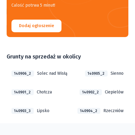
Calość potrwa 5 minut!
Dodaj ogłoszenie
Grunty na sprzedaż w okolicy
Solec nad Wisłą
Sienno
140906_2
140905_2
Chotcza
Ciepielów
140901_2
140902_2
Lipsko
Rzeczniów
140903_3
140904_2