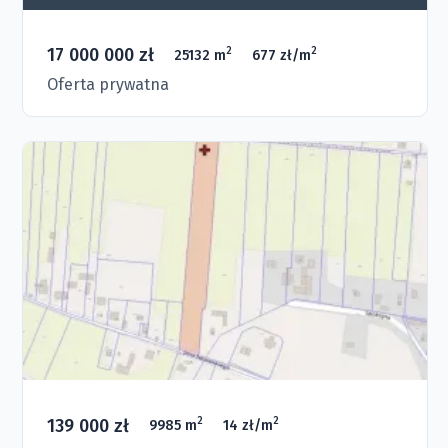
17 000 000 zł
2
2
25132 m
677 zł/m
Oferta prywatna
139 000 zł
2
2
9985 m
14 zł/m