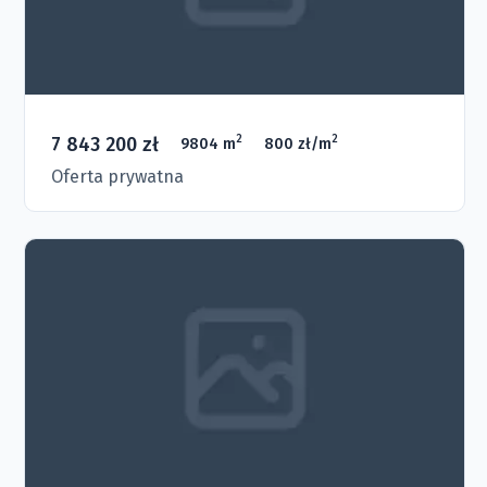
7 843 200 zł
2
2
9804 m
800 zł/m
Oferta prywatna