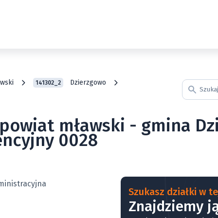
wski
Dzierzgowo
141302_2
 powiat mławski - gmina Dz
encyjny 0028
Szukasz działki w tej
Znajdziemy ją