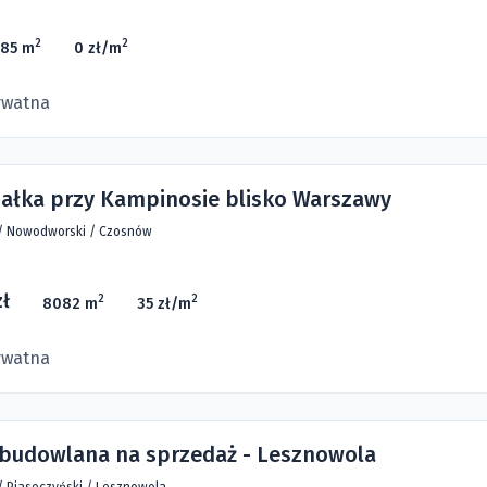
2
2
85 m
0 zł/m
ywatna
iałka przy Kampinosie blisko Warszawy
/
Nowodworski
/
Czosnów
zł
2
2
8082 m
35 zł/m
ywatna
 budowlana na sprzedaż - Lesznowola
/
Piaseczyński
/
Lesznowola