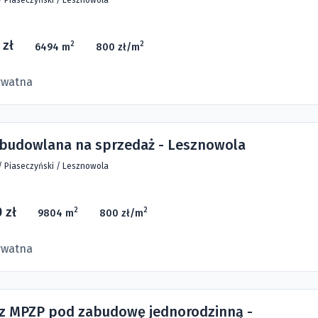
 zł
2
2
6494 m
800 zł/m
ywatna
 budowlana na sprzedaż - Lesznowola
/
Piaseczyński
/
Lesznowola
 zł
2
2
9804 m
800 zł/m
ywatna
 z MPZP pod zabudowę jednorodzinną -