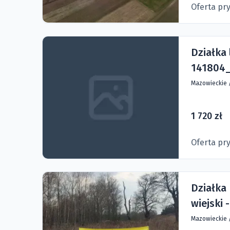
Oferta pr
Działka 
141804_
Mazowieckie
1 720 zł
Oferta pr
Działka
wiejski 
Mazowieckie