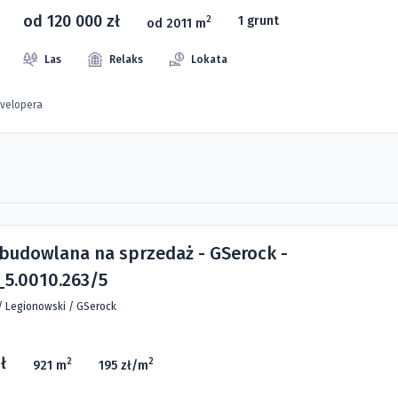
od 120 000 zł
1 grunt
2
od 2011 m
Las
Relaks
Lokata
evelopera
 budowlana na sprzedaż - GSerock -
5.0010.263/5
/
Legionowski
/
GSerock
ł
2
2
921 m
195 zł/m