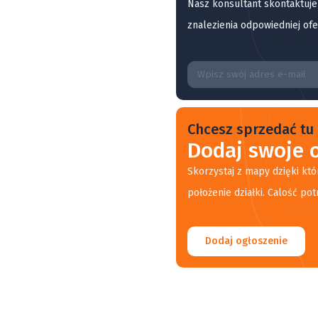
Nasz konsultant skontaktuje
znalezienia odpowiedniej ofe
Chcesz sprzedać tu 
Dodaj swoje o
Skorzystaj z mapy dzięki któ
położenie działki. Calość pot
Dodaj ogłoszenie