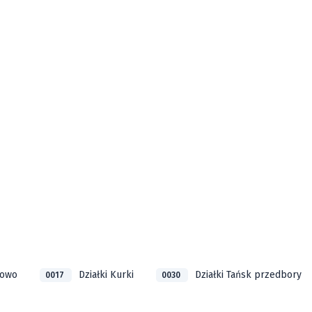
bowo
Działki Kurki
Działki Tańsk przedbory
0017
0030