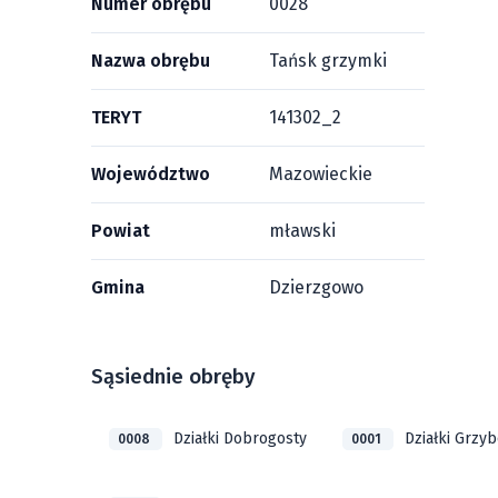
Numer obrębu
0028
Nazwa obrębu
Tańsk grzymki
TERYT
141302_2
Województwo
Mazowieckie
Powiat
mławski
Gmina
Dzierzgowo
Sąsiednie obręby
Działki Dobrogosty
Działki Grzy
0008
0001