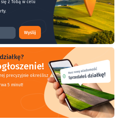
 się z Tobą w celu
rty.
Wyślij
działkę?
głoszenie!
rej precyzyjnie określisz
rwa 5 minut!