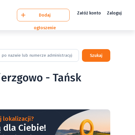
Załóż konto
Zaloguj
Dodaj
ogłoszenie
Szukaj
ierzgowo - Tańsk
 lokalizacji?
 dla Ciebie!