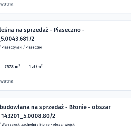
ywatna
leśna na sprzedaż - Piaseczno -
5.0043.681/2
/
Piaseczyński
/
Piaseczno
2
2
7578 m
1 zł/m
ywatna
 budowlana na sprzedaż - Błonie - obszar
- 143201_5.0008.80/2
/
Warszawski zachodni
/
Błonie - obszar wiejski