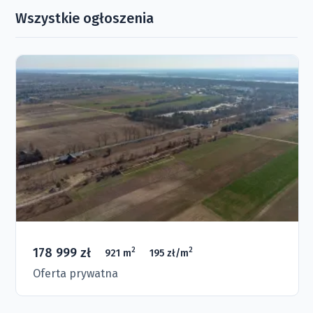
Wszystkie ogłoszenia
178 999 zł
2
2
921 m
195 zł/m
Oferta prywatna