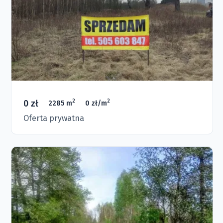
0 zł
2
2
2285 m
0 zł/m
Oferta prywatna