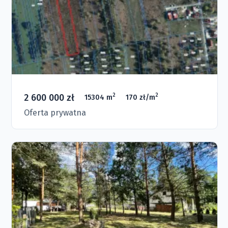
2 600 000 zł
2
2
15304 m
170 zł/m
Oferta prywatna