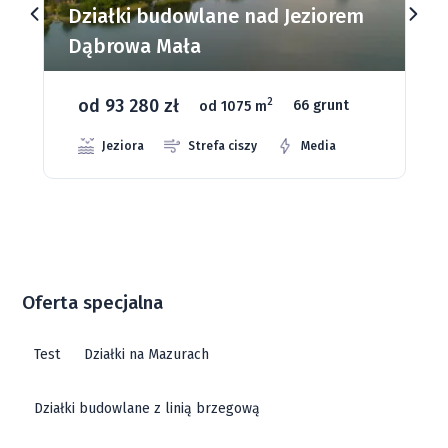
Działki budowlane nad Jeziorem
Dąbrowa Mała
od 93 280 zł
2
od 1075 m
66 grunt
Jeziora
Strefa ciszy
Media
Oferta specjalna
Test
Działki na Mazurach
Działki budowlane z linią brzegową