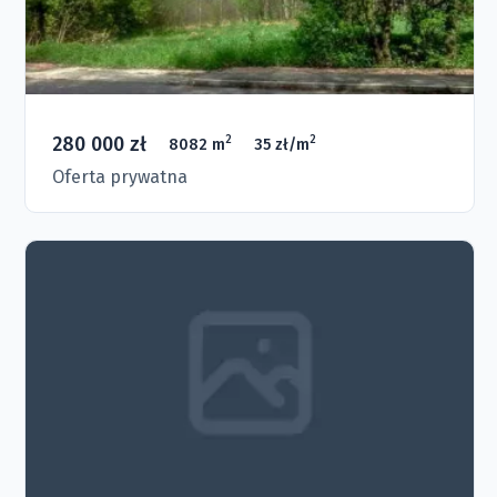
280 000 zł
2
2
8082 m
35 zł/m
Oferta prywatna