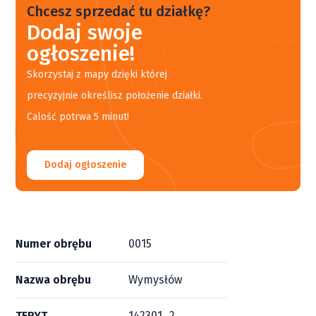
Chcesz sprzedać tu działkę?
Dodaj swoje
ogłoszenie!
Skorzystaj z mapy dzięki której
precyzyjnie określisz położenie działki.
Calość potrwa 5 minut!
Dodaj ogłoszenie
Numer obrębu
0015
Nazwa obrębu
Wymysłów
TERYT
142301_2