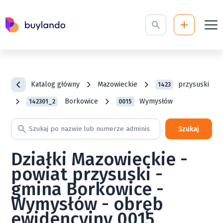
Katalog główny
Mazowieckie
przysuski
1423
Borkowice
Wymysłów
142301_2
0015
Szukaj
Działki Mazowieckie -
powiat przysuski -
gmina Borkowice -
Wymysłów - obręb
ewidencyjny 0015