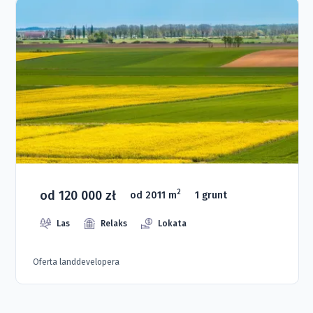
od 120 000 zł
2
od 2011 m
1 grunt
Las
Relaks
Lokata
Oferta landdevelopera