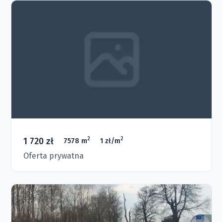
1 720 zł
2
2
7578 m
1 zł/m
Oferta prywatna