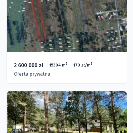
2 600 000 zł
2
2
15304 m
170 zł/m
Oferta prywatna