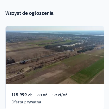
Wszystkie ogłoszenia
178 999 zł
2
2
921 m
195 zł/m
Oferta prywatna