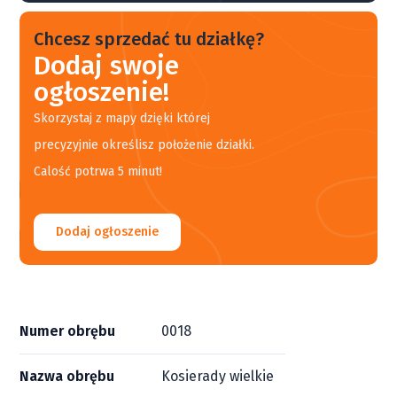
Chcesz sprzedać tu działkę?
Dodaj swoje
ogłoszenie!
Skorzystaj z mapy dzięki której
precyzyjnie określisz położenie działki.
Calość potrwa 5 minut!
Dodaj ogłoszenie
Numer obrębu
0018
Nazwa obrębu
Kosierady wielkie