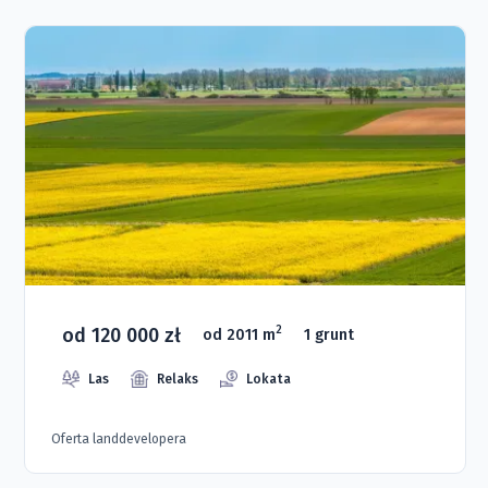
od 120 000 zł
2
od 2011 m
1 grunt
Las
Relaks
Lokata
Oferta landdevelopera