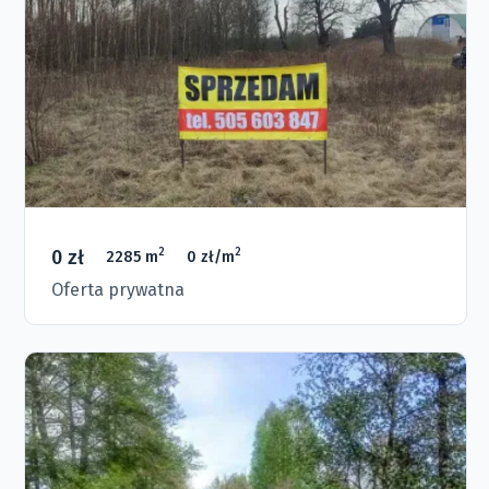
0 zł
2
2
2285 m
0 zł/m
Oferta prywatna