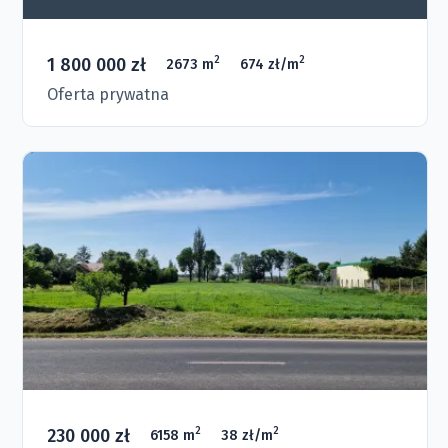
1 800 000 zł
2
2
2673 m
674 zł/m
Oferta prywatna
230 000 zł
2
2
6158 m
38 zł/m