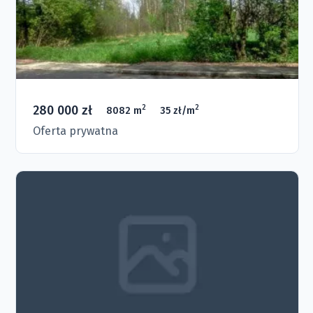
280 000 zł
2
2
8082 m
35 zł/m
Oferta prywatna