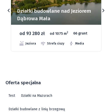
Działki budowlane nad Jeziorem
Dąbrowa Mała
od 93 280 zł
2
od 1075 m
66 grunt
Jeziora
Strefa ciszy
Media
Oferta specjalna
Test
Działki na Mazurach
Działki budowlane z linią brzegową