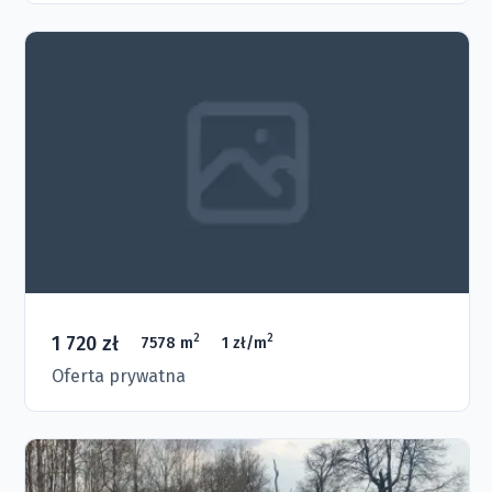
1 720 zł
2
2
7578 m
1 zł/m
Oferta prywatna