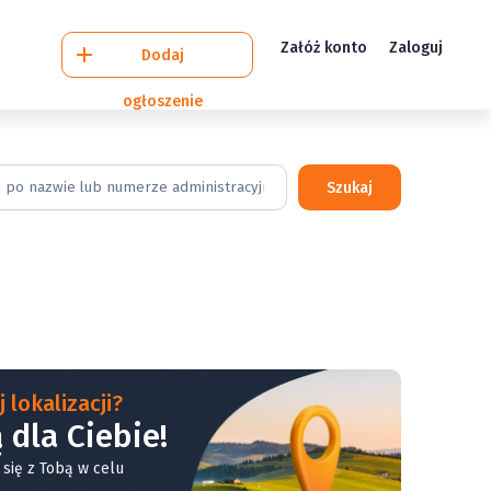
Załóż konto
Zaloguj
Dodaj
ogłoszenie
Szukaj
 lokalizacji?
 dla Ciebie!
 się z Tobą w celu