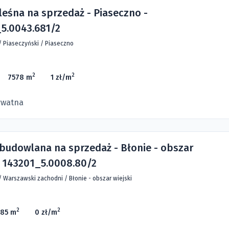
leśna na sprzedaż - Piaseczno -
5.0043.681/2
/
Piaseczyński
/
Piaseczno
2
2
7578 m
1 zł/m
ywatna
 budowlana na sprzedaż - Błonie - obszar
- 143201_5.0008.80/2
/
Warszawski zachodni
/
Błonie - obszar wiejski
2
2
85 m
0 zł/m