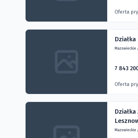
Oferta pr
Działka
Mazowieckie
7 843 200
Oferta pr
Działka
Leszno
Mazowieckie