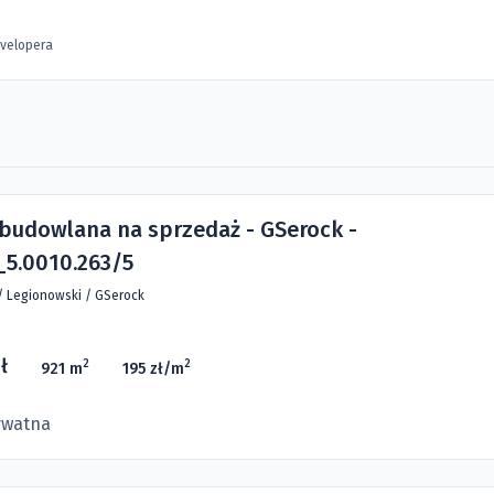
evelopera
 budowlana na sprzedaż - GSerock -
5.0010.263/5
/
Legionowski
/
GSerock
ł
2
2
921 m
195 zł/m
ywatna