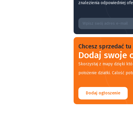
znalezienia odpowiedniej ofe
Chcesz sprzedać tu 
Dodaj swoje o
Skorzystaj z mapy dzięki któ
położenie działki. Calość pot
Dodaj ogłoszenie