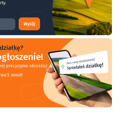
rty.
Wyślij
działkę?
głoszenie!
rej precyzyjnie określisz
rwa 5 minut!