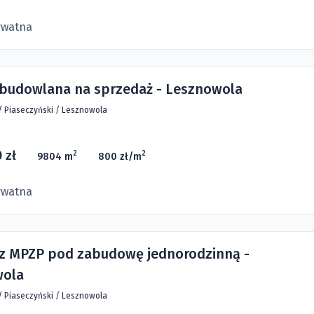
ywatna
 budowlana na sprzedaż - Lesznowola
/
Piaseczyński
/
Lesznowola
 zł
2
2
9804 m
800 zł/m
ywatna
 z MPZP pod zabudowę jednorodzinną -
wola
/
Piaseczyński
/
Lesznowola