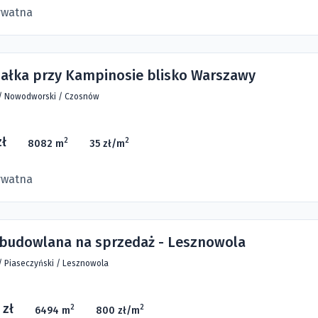
ywatna
iałka przy Kampinosie blisko Warszawy
/
Nowodworski
/
Czosnów
zł
2
2
8082 m
35 zł/m
ywatna
 budowlana na sprzedaż - Lesznowola
/
Piaseczyński
/
Lesznowola
 zł
2
2
6494 m
800 zł/m