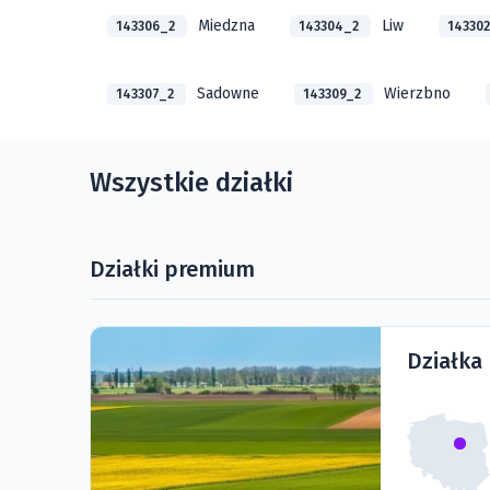
Miedzna
Liw
143306_2
143304_2
14330
Sadowne
Wierzbno
143307_2
143309_2
Wszystkie działki
Działki premium
Działka