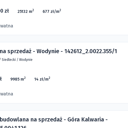
0 zł
2
2
25132 m
677 zł/m
ywatna
 na sprzedaż - Wodynie - 142612_2.0022.355/1
/
Siedlecki
/
Wodynie
ł
2
2
9985 m
14 zł/m
ywatna
 budowlana na sprzedaż - Góra Kalwaria -