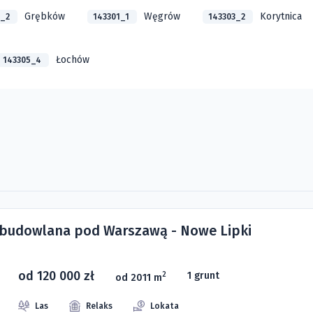
Grębków
Węgrów
Korytnica
2_2
143301_1
143303_2
Łochów
143305_4
 budowlana pod Warszawą - Nowe Lipki
od 120 000 zł
1 grunt
2
od 2011 m
Las
Relaks
Lokata