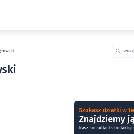
growski
wski
Szukasz działki w tej
Znajdziemy ją
Nasz konsultant skontaktuje