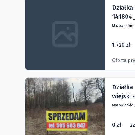
Działka 
141804_
Mazowieckie
1 720 zł
Oferta pr
Działka
wiejski 
Mazowieckie
0 zł
22