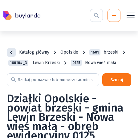
Katalog główny
Opolskie
brzeski
1601
Lewin Brzeski
Nowa wieś mała
160104_3
0125
Szukaj
Działki Opolskie -
powiat brzeski - gmina
Lewin Brzeski - Nowa
wieś mała - obręb
ewidencyjny 0125