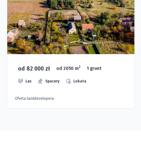
od 82 000 zł
2
od 2050 m
1 grunt
Las
Spacery
Lokata
Oferta landdevelopera