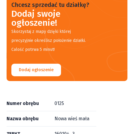
Chcesz sprzedać tu działkę?
Dodaj swoje
ogłoszenie!
Skorzystaj z mapy dzięki której
precyzyjnie określisz położenie działki.
Calość potrwa 5 minut!
Dodaj ogłoszenie
Numer obrębu
0125
Nazwa obrębu
Nowa wieś mała
TERYT
160104_3